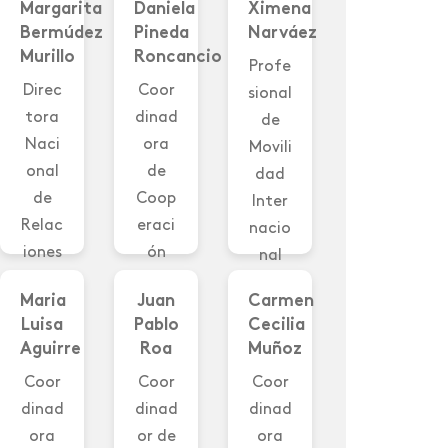
Margarita
Daniela
Ximena
Bermúdez
Pineda
Narváez
Murillo
Roncancio
Profe
Direc
Coor
sional
tora
dinad
de
Naci
ora
Movili
onal
de
dad
de
Coop
Inter
Relac
eraci
nacio
iones
ón
nal
Inter
Inter
Inter
Maria
Juan
Carmen
nacio
nacio
natio
Luisa
Pablo
Cecilia
nales
nal e
nal
Aguirre
Roa
Muñoz
Direc
Inicia
Mobili
Coor
Coor
Coor
tor
tivas
ty
dinad
dinad
dinad
of
Inter
Profe
ora
or de
ora
Inter
nacio
ssion