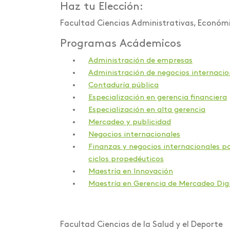
Atréve
<>Bogotá
<>Bogotá
¿Aún c
Polonia -
Turquia - 
México - 
Atréve
Haz tu Elección:
¿Aún c
¿Aún c
¿Aún c
<>Bogotá
Turquia - 
México - 
Atréve
Facultad Ciencias Administrativas, Económi
Atréve
<>Bogotá
<>Bogotá
¿Aún c
México - 
¿Aún c
<>Bogotá
¿Aún c
<>Bogotá
<>Bogotá
Atréve
México - 
Programas Acádemicos
¿Aún c
<>Bogotá
<>Bogotá
México - 
¿Aún c
<>Bogotá
Administración de empresas
<>Bogotá
<>Bogotá
<>Bogotá
Perú - Un
¿Aún c
Atréve
Administración de negocios internacio
Turquia - 
Atréve
<>Bogotá
<>Bogotá
Contaduría pública
<>Bogotá
Atréve
Atréve
Especialización en gerencia financiera
<>Bogotá
¿Aún c
¿Aún c
<>Bogotá
Especialización en alta gerencia
Mercadeo y publicidad
<>Bogotá
¿Aún c
¿Aún c
Negocios internacionales
Atréve
Finanzas y negocios internacionales p
<>Bogotá
ciclos propedéuticos
<>Bogotá
¿Aún c
Maestría en Innovación
<>Bogotá
<>Bogotá
Maestría en Gerencia de Mercadeo Digi
Facultad Ciencias de la Salud y el Deporte
<>Bogotá