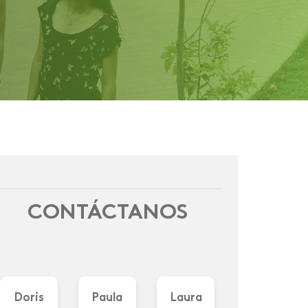
l , en la
os
t 3A
 por el
CONTÁCTANOS
Doris
Paula
Laura