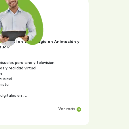
ofesional en Tecnología en Animación y
sual?
isuales para cine y televisión
os y realidad virtual
ón
musical
onista
igitales en ...
Ver más