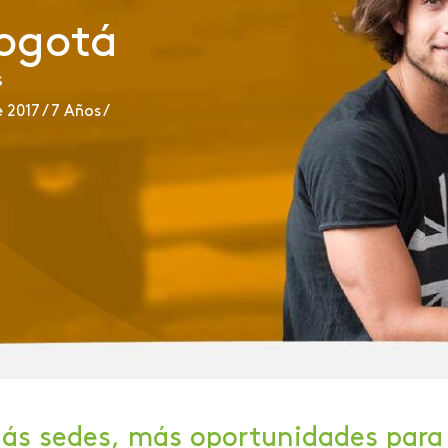
Bogotá
s
2017 / 7 Años /
ás sedes, más oportunidades para 