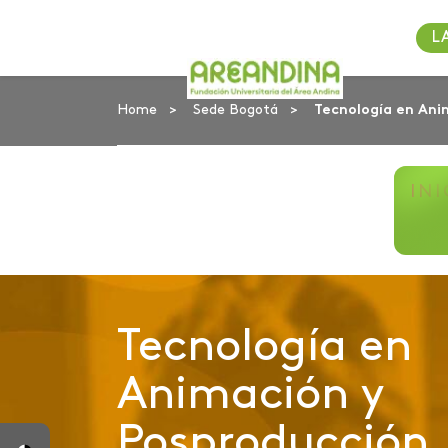
L
Home
Sede Bogotá
Tecnología en Ani
IN
Tecnología en
Animación y
Posproducción