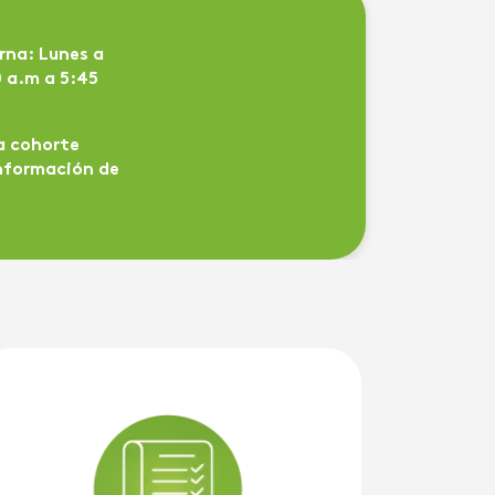
rna:
Lunes a
0 a.m a 5:45
la cohorte
nformación de