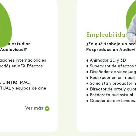
Empleabilidad
 para estudiar
¿En qué trabaja un pr
Audiovisual?
Posproducción Audiovi
aciones internacionales
•
Animador 2D y 3D
dá) en VFX Efectos
• Supervisor de efectos v
• Diseñador de videojueg
• Realizador en animaci
as CINTIQ, MAC,
• Sonidista y productor 
UAL y equipos de cine
• Director de arte y gui
..
• Fotógrafo audiovisual
• Creador de contenidos d
Ver más