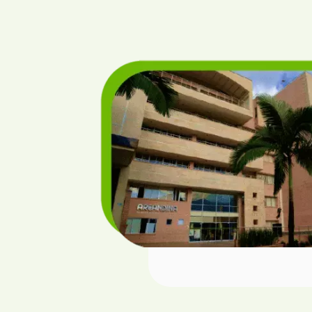
nal en
en
a, es
n la