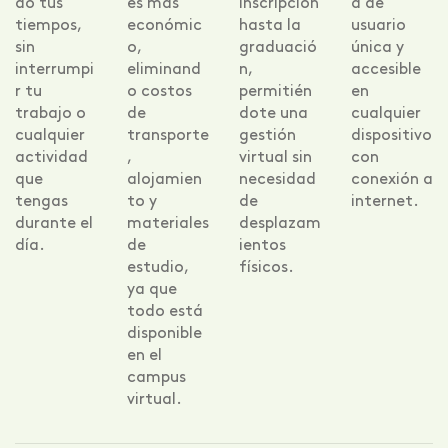
do tus
es más
inscripción
a de
tiempos,
económic
hasta la
usuario
sin
o,
graduació
única y
interrumpi
eliminand
n,
accesible
r tu
o costos
permitién
en
trabajo o
de
dote una
cualquier
cualquier
transporte
gestión
dispositivo
actividad
,
virtual sin
con
que
alojamien
necesidad
conexión a
tengas
to y
de
internet.
durante el
materiales
desplazam
día.
de
ientos
estudio,
físicos.
ya que
todo está
disponible
en el
campus
virtual.