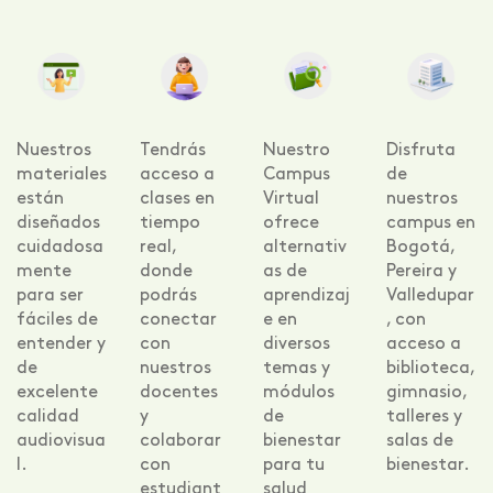
Nuestros
Tendrás
Nuestro
Disfruta
materiales
acceso a
Campus
de
están
clases en
Virtual
nuestros
diseñados
tiempo
ofrece
campus en
cuidadosa
real,
alternativ
Bogotá,
mente
donde
as de
Pereira y
para ser
podrás
aprendizaj
Valledupar
fáciles de
conectar
e en
, con
entender y
con
diversos
acceso a
de
nuestros
temas y
biblioteca,
excelente
docentes
módulos
gimnasio,
calidad
y
de
talleres y
audiovisua
colaborar
bienestar
salas de
l.
con
para tu
bienestar.
estudiant
salud