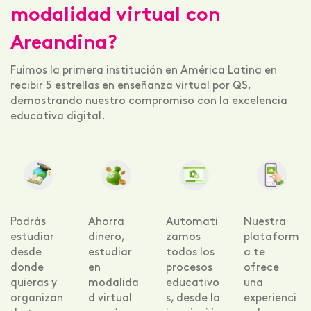
modalidad virtual con
Areandina?
Fuimos la primera institución en América Latina en
recibir 5 estrellas en enseñanza virtual por QS,
demostrando nuestro compromiso con la excelencia
educativa digital.
Podrás
Ahorra
Automati
Nuestra
estudiar
dinero,
zamos
plataform
desde
estudiar
todos los
a te
donde
en
procesos
ofrece
quieras y
modalida
educativo
una
organizan
d virtual
s, desde la
experienci