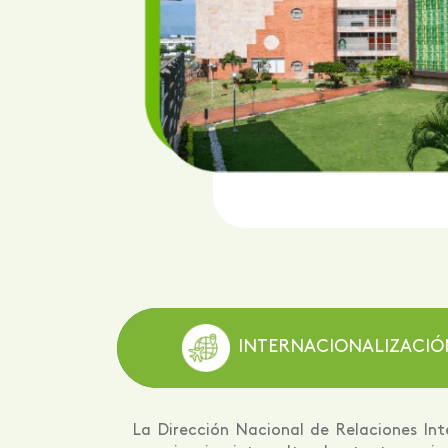
 medianas
el 90 %
os
ificación
ís.
INTERNACIONALIZACIÓ
La Dirección Nacional de Relaciones In