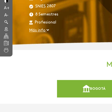
2807
SNIES
8 Semestres
Profesional
Más info
M
BOGOTÁ