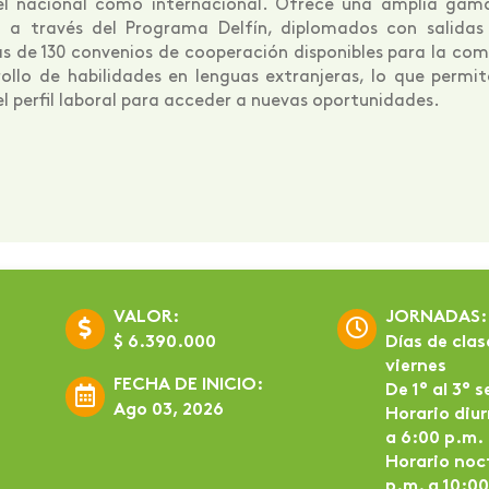
ivel nacional como internacional. Ofrece una amplia gama
 a través del Programa Delfín, diplomados con salidas in
s de 130 convenios de cooperación disponibles para la c
ollo de habilidades en lenguas extranjeras, lo que permit
el perfil laboral para acceder a nuevas oportunidades.
VALOR:
JORNADAS:
$ 6.390.000
Días de clas
viernes
FECHA DE INICIO:
De 1° al 3° 
Ago 03, 2026
Horario diur
a 6:00 p.m.
Horario noc
p.m. a 10:0