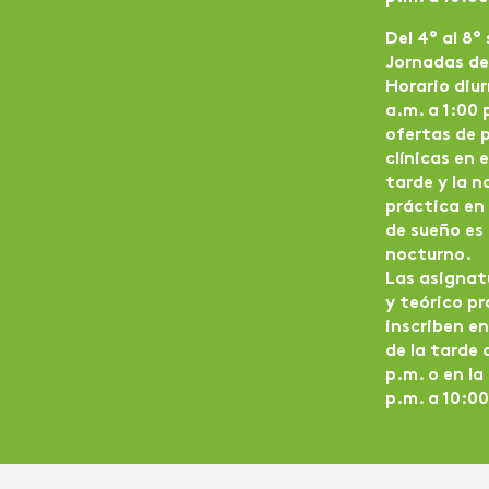
Del 4° al 8°
Jornadas de
Horario diu
a.m. a 1:00
ofertas de 
clínicas en e
tarde y la n
práctica en
de sueño es
nocturno.
Las asignat
y teórico pr
inscriben en
de la tarde 
p.m. o en la
p.m. a 10:0