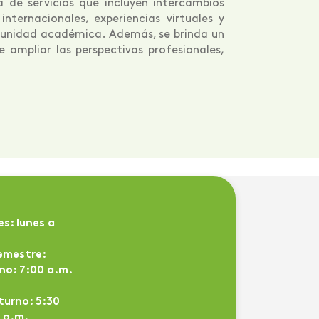
 de servicios que incluyen intercambios
ternacionales, experiencias virtuales y
omunidad académica. Además, se brinda un
e ampliar las perspectivas profesionales,
es: lunes a
semestre:
no: 7:00 a.m.
turno: 5:30
0 p.m.