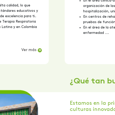
En el área clínica-
ta calidad, lo que
organización de las
stándares educativos y
hospitalización, un
e excelencia para ti.
En centros de rehab
 Terapia Respiratoria
pruebas de función
a Latina y en Colombia
En el área de la at
enfermedad ...
Ver más
¿Qué tan b
Estamos en la pri
culturas innovado