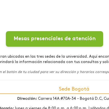
Mesas presenciales de atención
ran ubicadas en las tres sedes de la universidad. Aquí enco
brindará la información relacionada con tus consultas y soli
n el botón de tu ciudad para ver su dirección y horarios corresp
Sede Bogotá
Dirección:
Carrera 14A #70A-34 - Bogotá D.C, C
Horario:
lunes a viernes de 8:00 a.m. a 6:00 p.m. | sábados 