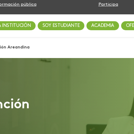
formación pública
Participa
A INSTITUCIÓN
SOY ESTUDIANTE
ACADEMIA
OF
ión Areandina
nción