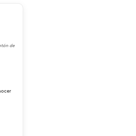
otón de
nocer