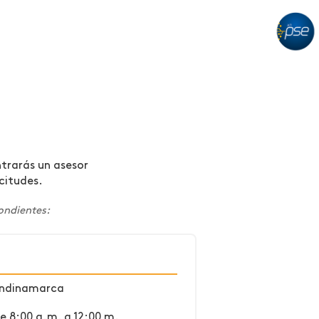
ntrarás un asesor
citudes.
ondientes:
undinamarca
de 8:00 a.m. a 12:00 m.