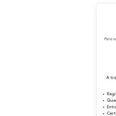
Para a
A tr
Regi
Quie
Enti
Cert