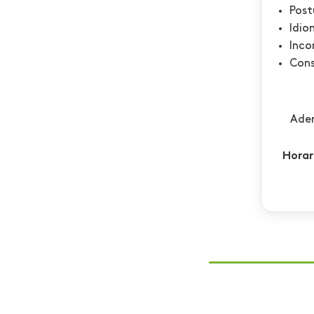
Post
Idio
Inco
Cons
Adem
Horar