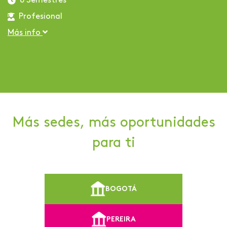
8 Semestres
Profesional
Más info
Más sedes, más oportunidades
para ti
BOGOTÁ
PEREIRA