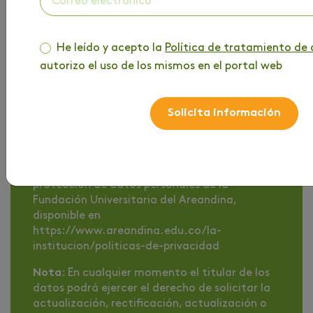
identificada con Nit. 860517302-1, para
enviarme comunicaciones y/o contactarme
vía mensajes cortos de texto (SMS),
mensajería por aplicaciones web, correo
He leído y acepto la
Política de tratamiento de 
electrónico y llamadas telefónicas, en
autorizo el uso de los mismos en el portal web
horarios ordinarios, y especialmente en
horarios iguales y/o diferentes al siguiente:
lunes a viernes entre 7:00 am a 7:00 pm, y
Solicita información
sábados entre 8:00 am a 3:00 pm, con fines
comerciales, publicitarios, de cobranza y, en
general, para cualquiera de las finalidades
contenidas en la Política de tratamiento y
protección de datos personales de la
Fundación Universitaria del Areandina,
disponible en
https://www.areandina.edu.co/la-
institucion/politicas-de-privacidad
Nota
: En cualquier momento el titular de los
datos podrá ejercer el derecho de solicitar la
actualización, rectificación, actualización o