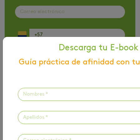
Descarga tu E-book
Escoge como quieres ser contactado
Guía práctica de afinidad con tu
He leído y acepto la
Política de
tratamiento de datos personales
y autorizo el
uso de los mismos en el portal web
De conformidad con lo dispuesto en la Ley
2300 de 2023, autorizo de manera expresa y
voluntaria a la Fundación Universitaria del
Área Andina, institución de educación superior