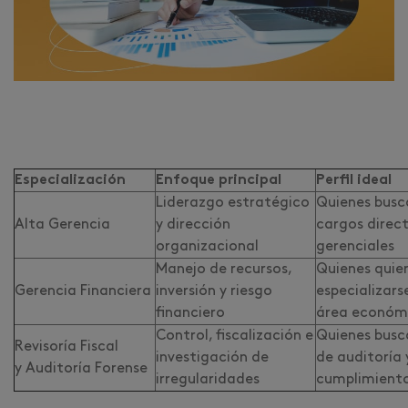
Especialización
Enfoque principal
Perfil ideal
Liderazgo estratégico
Quienes busc
Alta Gerencia
y dirección
cargos direct
organizacional
gerenciales
Manejo de recursos,
Quienes quie
Gerencia Financiera
inversión y riesgo
especializarse
financiero
área económ
Control, fiscalización e
Quienes busc
Revisoría Fiscal
investigación de
de auditoría 
y Auditoría Forense
irregularidades
cumplimient