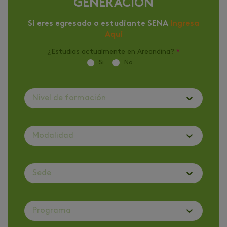
GENERACIÓN
Si eres egresado o estudiante SENA
Ingresa
Aquí
¿Estudias actualmente en Areandina?
*
Si
No
Nivel de formación
Modalidad
Sede
Programa