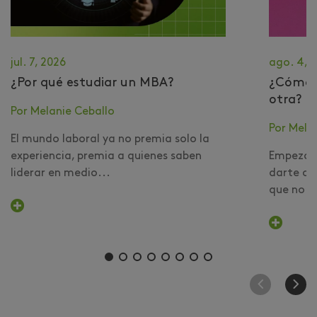
jul. 7, 2026
ago. 4, 
¿Por qué estudiar un MBA?
​¿Cómo 
otra?
Por Melanie Ceballo
Por Mela
El mundo laboral ya no premia solo la
experiencia, premia a quienes saben
Empezar 
liderar en medio...
darte cu
que no er