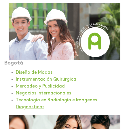
Bogotá
Diseño de Modas
Instrumentación Quirúrgica
Mercadeo y Publicidad
Negocios Internacionales
Tecnología en Radiología e Imágenes
Diagnósticas