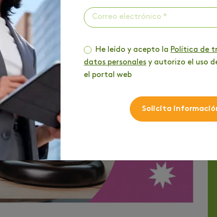
recho?
cho virtual en Colombia?
He leído y acepto la
Política de 
datos personales
y autorizo el uso d
el portal web
Solicita informació