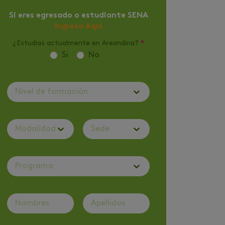
Si eres egresado o estudiante SENA
Ingresa Aquí
¿Estudias actualmente en Areandina?
*
Si
No
Nivel de formación
Modalidad
Sede
Programa