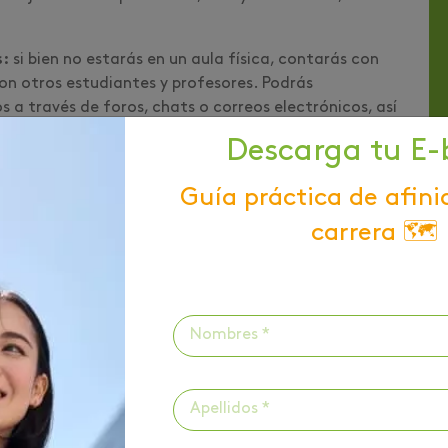
s:
si bien no estarás en un aula física, contarás con
on otros estudiantes y profesores. Podrás
 a través de foros, chats o correos electrónicos, así
e aprendizaje.
Descarga tu E-
s ventajas de estudiar el
pregrado en Derecho
Guía práctica de afini
la ve, especialmente si tienes otras responsabilidades
os.
carrera 🗺️
tendrás la oportunidad de aprender y utilizar
nea, algo que cada vez es más requerido en el
ar con desplazamientos en tu día a día, podrás
ncentrarte mejor en su formación académica.
izarse:
si te cuesta trasladarte de un sitio a otro,