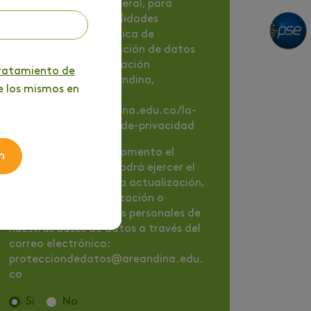
de cobranza y, en general, para
cualquiera de las finalidades
contenidas en la Política de
tratamiento y protección de datos
personales de la Fundación
tratamiento de
Universitaria del Areandina,
e los mismos en
disponible en
https://www.areandina.edu.co/la-
institucion/politicas-de-privacidad
Nota
: En cualquier momento el
n
titular de los datos podrá ejercer el
derecho de solicitar la actualización,
rectificación, actualización o
supresión de sus datos personales de
nuestras bases de datos a través del
correo electrónico:
protecciondedatos@areandina.edu.
co
Si
No