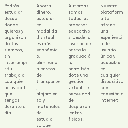
Podrás
Ahorra
Automati
Nuestra
estudiar
dinero,
zamos
plataform
desde
estudiar
todos los
a te
donde
en
procesos
ofrece
quieras y
modalida
educativo
una
organizan
d virtual
s, desde la
experienci
do tus
es más
inscripción
a de
tiempos,
económic
hasta la
usuario
sin
o,
graduació
única y
interrumpi
eliminand
n,
accesible
r tu
o costos
permitién
en
trabajo o
de
dote una
cualquier
cualquier
transporte
gestión
dispositivo
actividad
,
virtual sin
con
que
alojamien
necesidad
conexión a
tengas
to y
de
internet.
durante el
materiales
desplazam
día.
de
ientos
estudio,
físicos.
ya que