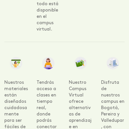
todo está
disponible
en el
campus
virtual.
Nuestros
Tendrás
Nuestro
Disfruta
materiales
acceso a
Campus
de
están
clases en
Virtual
nuestros
diseñados
tiempo
ofrece
campus en
cuidadosa
real,
alternativ
Bogotá,
mente
donde
as de
Pereira y
para ser
podrás
aprendizaj
Valledupar
fáciles de
conectar
e en
, con