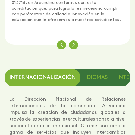
que evalúa los siguientes aspectos como:
Enseñanza.
Desarrollo académico.
Empleabilidad.
Aprendizaje en línea o a distancia.
Innovación.
Entre otros.
INTERNACIONALIZACIÓN
IDIOMAS
INTELI
La Dirección Nacional de Relaciones
Internacionales de la comunidad Areandina
impulsa la creación de ciudadanos globales a
través de experiencias interculturales tanto a nivel
nacional como internacional. Ofrece una amplia
gama de servicios que incluyen intercambios