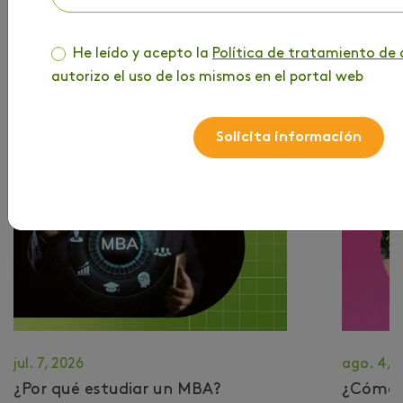
He leído y acepto la
Política de tratamiento de 
autorizo el uso de los mismos en el portal web
MÁS DE TU INTERÉS
Solicita información
jul. 7, 2026
ago. 4, 
¿Por qué estudiar un MBA?
​¿Cómo 