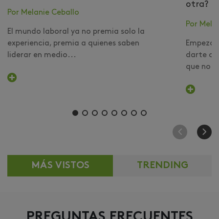
otra?
Por Melanie Ceballo
Por Mela
El mundo laboral ya no premia solo la
experiencia, premia a quienes saben
Empezar 
liderar en medio...
darte cu
que no er
MÁS VISTOS
TRENDING
PREGUNTAS FRECUENTES