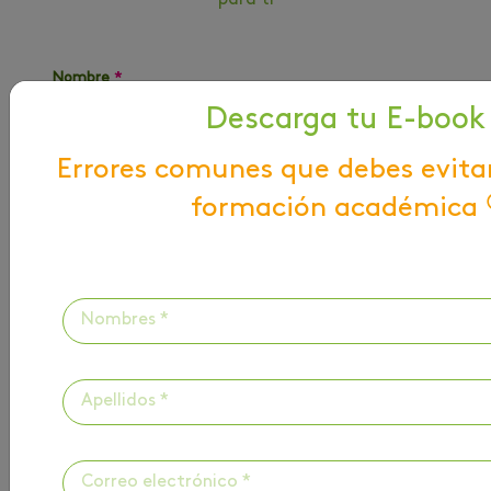
para ti
Nombre
*
Descarga tu E-book
Errores comunes que debes evita
Correo
*
formación académica 
Acepto los términos y condiciones
Suscribirme