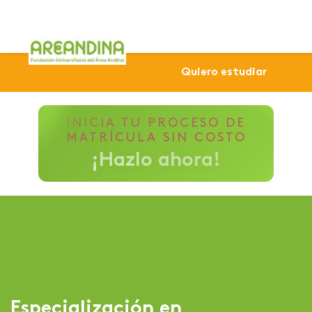
Home
Especializaciones
Virtuales
Especialización
Quiero estudiar
INICIA TU PROCESO DE
MATRÍCULA SIN COSTO
¡Hazlo ahora!
Especialización en