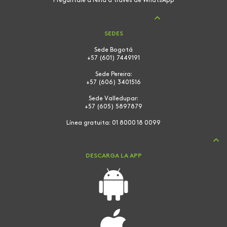
Pregúntale a Nina a través de WhatsApp
SEDES
Sede Bogotá
+57 (601) 7449191
Sede Pereira:
+57 (606) 3401516
Sede Valledupar:
+57 (605) 5897879
Línea gratuita:
01 8000 18 0099
DESCARGA LA APP