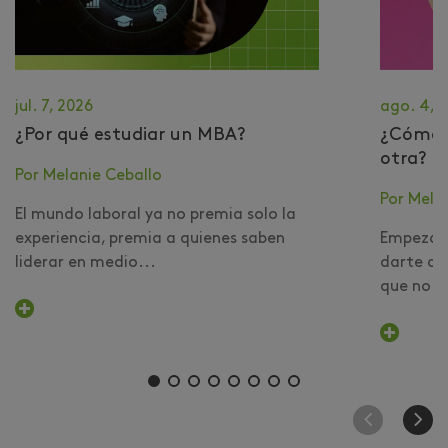
jul. 7, 2026
ago. 4, 
¿Por qué estudiar un MBA?
​¿Cómo 
otra?
Por Melanie Ceballo
Por Mela
El mundo laboral ya no premia solo la
experiencia, premia a quienes saben
Empezar 
liderar en medio...
darte cu
que no er