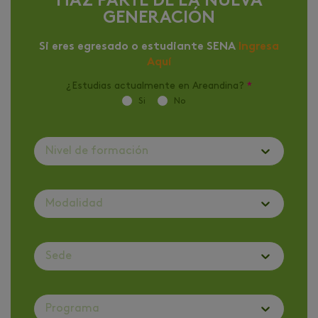
HAZ PARTE DE LA NUEVA
GENERACIÓN
Si eres egresado o estudiante SENA
Ingresa
Aquí
¿Estudias actualmente en Areandina?
*
Si
No
Nivel de formación
Modalidad
Sede
Programa