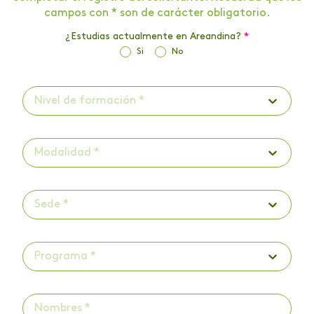
campos con * son de carácter obligatorio.
¿Estudias actualmente en Areandina?
*
Si
No
Nivel de formación *
Modalidad *
Sede *
Programa *