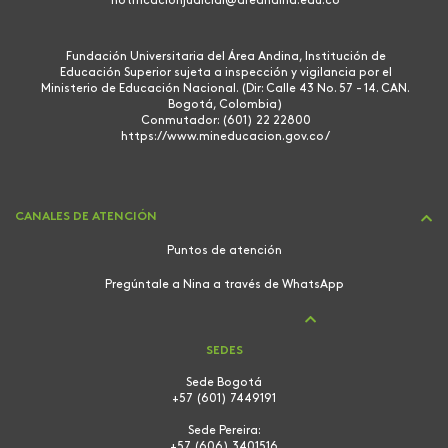
notificacionjudicial@areandina.edu.co
Fundación Universitaria del Área Andina, Institución de
Educación Superior sujeta a inspección y vigilancia por el
Ministerio de Educación Nacional. (Dir: Calle 43 No. 57 - 14. CAN.
Bogotá, Colombia)
Conmutador: (601) 22 22800
https://www.mineducacion.gov.co/
CANALES DE ATENCIÓN
Puntos de atención
Pregúntale a Nina a través de WhatsApp
SEDES
Sede Bogotá
+57 (601) 7449191
Sede Pereira:
+57 (606) 3401516