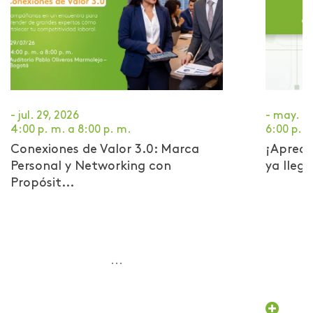
- jul. 29, 2026
- may. 2
4:00 p. m. a 8:00 p. m.
6:00 p. m
Conexiones de Valor 3.0: Marca
¡Apreci
Personal y Networking con
ya llega
Propósit...
...