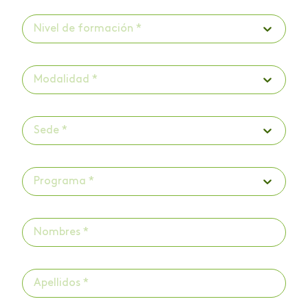
Nivel de formación *
Modalidad *
Sede *
Programa *