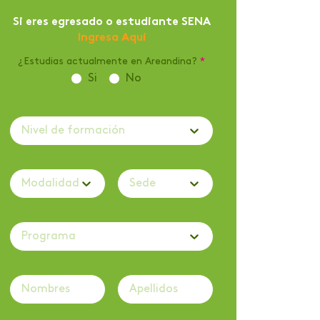
Si eres egresado o estudiante SENA
Ingresa Aquí
¿Estudias actualmente en Areandina?
*
Si
No
Nivel de formación
Modalidad
Sede
Programa