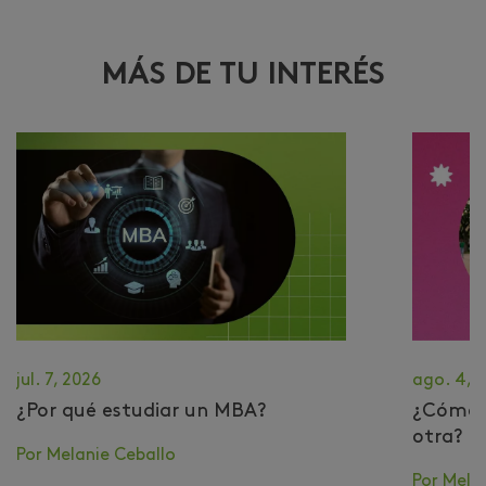
MÁS DE TU INTERÉS
jul. 7, 2026
ago. 4, 
¿Por qué estudiar un MBA?
​¿Cómo 
otra?
Por Melanie Ceballo
Por Mela