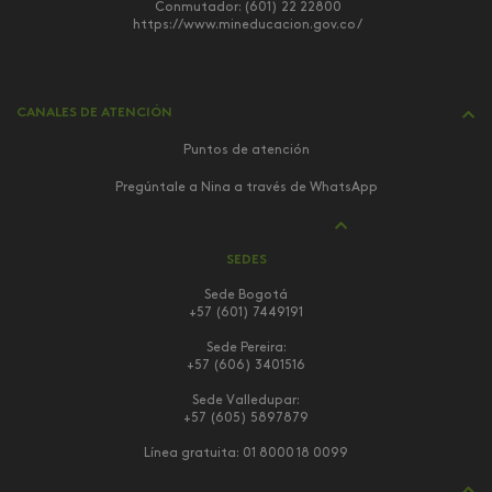
Conmutador: (601) 22 22800
https://www.mineducacion.gov.co/
CANALES DE ATENCIÓN
Puntos de atención
Pregúntale a Nina a través de WhatsApp
SEDES
Sede Bogotá
+57 (601) 7449191
Sede Pereira:
+57 (606) 3401516
Sede Valledupar:
+57 (605) 5897879
Línea gratuita:
01 8000 18 0099