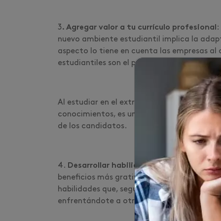
3
. Agregar valor a tu currículo profesional
:
nuevo ambiente estudiantil implica la adapt
aspecto lo tiene en cuenta las empresas al
estudiantiles son el primer paso para ser u
Al estudiar en el extranjero estás demostr
conocimientos, es un punto extra en tu hoja 
de los candidatos.
4.
Desarrollar habilidades personales:
tal 
beneficios más gratificantes a nivel personal
habilidades que, seguramente, solo se adqu
enfrentándote a otros contextos multicult