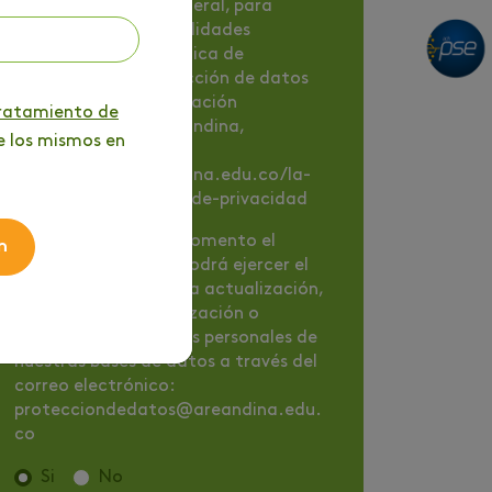
de cobranza y, en general, para
cualquiera de las finalidades
contenidas en la Política de
tratamiento y protección de datos
personales de la Fundación
tratamiento de
Universitaria del Areandina,
e los mismos en
disponible en
https://www.areandina.edu.co/la-
institucion/politicas-de-privacidad
Nota
: En cualquier momento el
n
titular de los datos podrá ejercer el
derecho de solicitar la actualización,
rectificación, actualización o
supresión de sus datos personales de
nuestras bases de datos a través del
correo electrónico:
protecciondedatos@areandina.edu.
co
Si
No