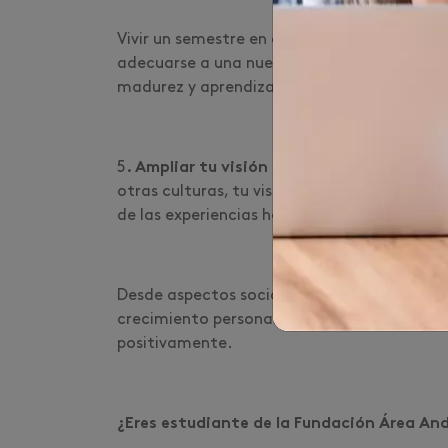
Vivir un semestre en el extranjero implica a
adecuarse a una nueva rutina y afrontar nue
madurez y aprendizaje sobre ti mismo será 
5
. Ampliar tu visión global
: cuando tienes 
otras culturas, tu visión del mundo cambia
de las experiencias hace que tu perspectiv
Desde aspectos sociales, políticos, económi
crecimiento personal. Al final de tu intern
positivamente.
¿Eres estudiante de la Fundación Área And