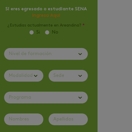
Si eres egresado o estudiante SENA
Ingresa Aquí
¿Estudias actualmente en Areandina?
*
Si
No
Nivel de formación
Modalidad
Sede
Programa