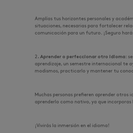
Amplías tus horizontes personales y académ
situaciones, necesarias para fortalecer rel
comunicación para un futuro. ¡Seguro hará
2
. Aprender o perfeccionar otro idioma
: s
aprendizaje, un semestre internacional te 
modismos, practicarlo y mantener tu conoc
Muchas personas prefieren aprender otros id
aprenderlo como nativo, ya que incorporas l
¡Vivirás la inmersión en el idioma!