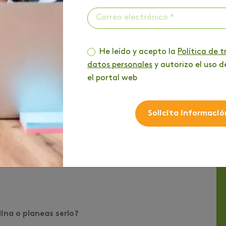
dquirir independencia, abandonar viejos hábitos,
vos retos y dificultades. Verás, cómo tu proceso de
enriquecedor.
He leído y acepto la
Política de 
datos personales
y autorizo el uso d
el portal web
la oportunidad de conocer otro país, comprender
.. Todo el conocimiento que adquieres en cada una
a del mundo de amplíe.
Solicita informació
cos y culturales, será enriquecedor para tu
acionalización notarás que tu vida cambió
ina o planeas serlo?