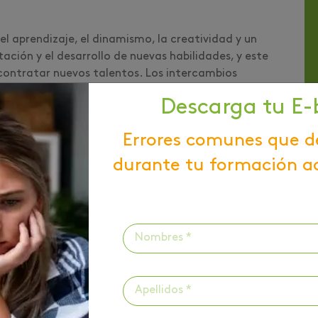
 el aprendizaje, el dinamismo, la creatividad y un
ación y el desarrollo de nuevas habilidades, y este
 contratar nuevos talentos. Los intercambios
n ciudadano global.
Descarga tu E-
Errores comunes que d
ando tu necesidad por aumentar y fortalecer tus
durante tu formación a
de vida y, por supuesto, un diferencial sobre el resto
cual lo mencionamos anteriormente, uno de los
 y profesional es la posibilidad de desarrollar nuevas
ieren saliendo de tu zona de confort y
urales.