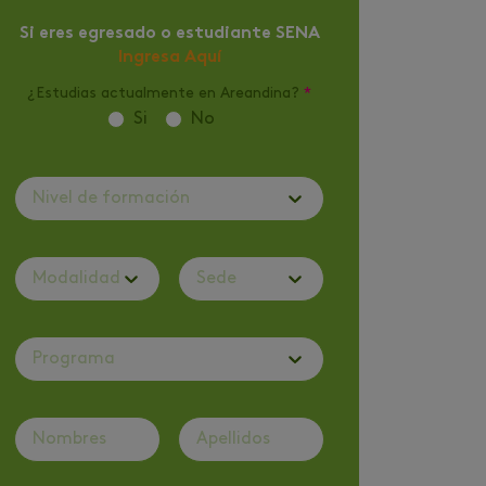
Si eres egresado o estudiante SENA
Ingresa Aquí
¿Estudias actualmente en Areandina?
*
Si
No
Nivel de formación
Modalidad
Sede
Programa