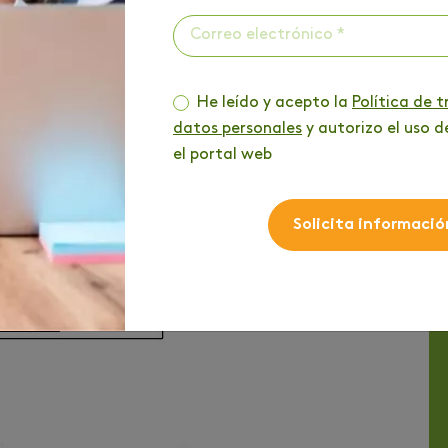
ra darte un curso que te fortalezca desde adentro,
r de tu mente creencias y miedos. Todo con el fin de
lizas.
He leído y acepto la
Política de 
datos personales
y autorizo el uso d
la vida
el portal web
Solicita informació