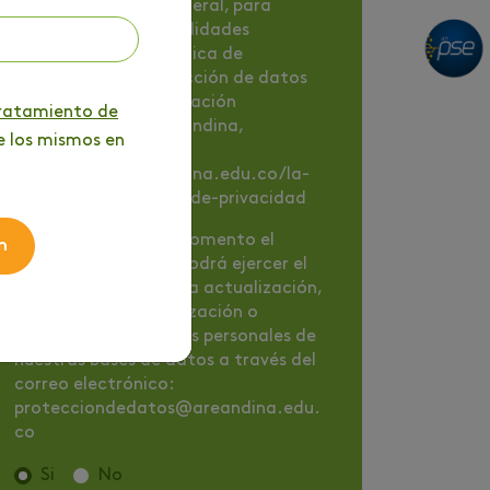
de cobranza y, en general, para
cualquiera de las finalidades
contenidas en la Política de
tratamiento y protección de datos
personales de la Fundación
tratamiento de
Universitaria del Areandina,
e los mismos en
disponible en
https://www.areandina.edu.co/la-
institucion/politicas-de-privacidad
Nota
: En cualquier momento el
n
titular de los datos podrá ejercer el
derecho de solicitar la actualización,
rectificación, actualización o
supresión de sus datos personales de
nuestras bases de datos a través del
correo electrónico:
protecciondedatos@areandina.edu.
co
Si
No