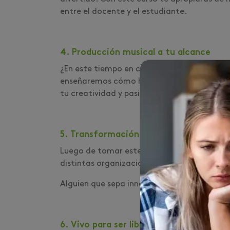
entre el docente y el estudiante.
4. Producción musical a tu alcance
¿En este tiempo en casa te han dado ganas
enseñaremos cómo hacerlo, no hay mejor for
tu creatividad y pasión por la música.
5. Transformación digital
Luego de tomar este curso estarás en la ca
distintas organizaciones, midiendo su madur
Alguien que sepa innovar, siempre será con
6. Vivo para ser libre, una guía práctic