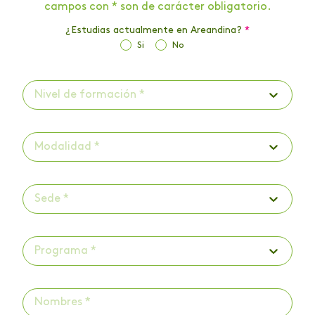
campos con * son de carácter obligatorio.
¿Estudias actualmente en Areandina?
*
Si
No
Nivel de formación *
Modalidad *
Sede *
Programa *