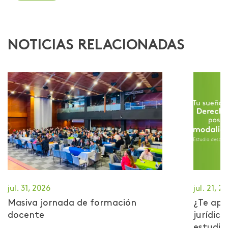
NOTICIAS RELACIONADAS
jul. 31, 2026
jul. 21, 2
Masiva jornada de formación
¿Te apa
docente
jurídic
estudiar