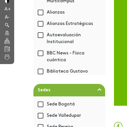
Multicampus
Alianzas
Alianzas Estratégicas
Autoevaluación
Institucional
BBC News - Física
cuántica
Biblioteca Gustavo
Eastman Vélez
Bienestar
Sedes
Bienvenida 2019-1
Sede Bogotá
BIM - Autodesk
Sede Valledupar
Capacitación