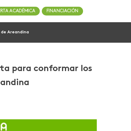
ERTA ACADÉMICA
FINANCIACIÓN
a de Areandina
rta para conformar los
eandina