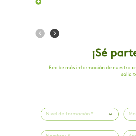
Foro internacional
Foro nacional de
voluntariado
Gastronomía
Graduación
¡Sé part
Humanismo Digital
Recibe más información de nuestra of
Inducción
solici
Institucional
Intercambio
Internacionalización
Nivel de formación *
Mo
Investigación
Investigación Salud