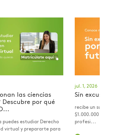
jul. 1, 2026
onan las ciencias
Sin excusas por tu 
? Descubre por qué
recibe un subsidio desde 
D...
$1.000.000 para comenzar
a puedes estudiar Derecho
profesi...
 virtual y prepararte para