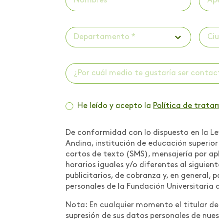
Investigaciones
Investigaciones -
Departamento *
Ci
Publicaciones
Investigaciones -
¿Por cuál medio te gustaría ser conta
ScienceTubers
Invitación a panel
He leído y acepto la
Política de trata
Lanzamiento de libro
De conformidad con lo dispuesto en la Ley
Lanzamiento de
Andina, institución de educación superio
programa
cortos de texto (SMS), mensajería por apl
horarios iguales y/o diferentes al siguien
Lanzamiento programa
publicitarios, de cobranza y, en general,
de acompañamiento
personales de la Fundación Universitaria 
psicológico
Nota: En cualquier momento el titular de l
Libro Iniciación
supresión de sus datos personales de nues