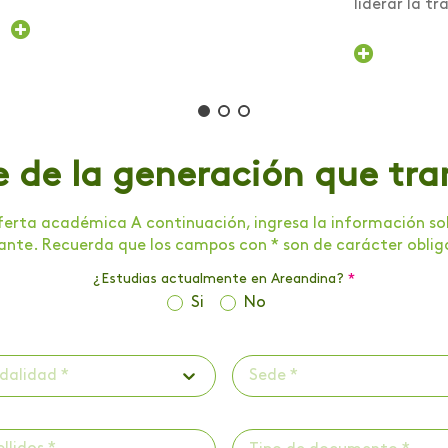
liderar la tra
e de la generación que tr
erta académica A continuación, ingresa la información soli
tante. Recuerda que los campos con * son de carácter oblig
¿Estudias actualmente en Areandina?
*
Si
No
dalidad *
Sede *