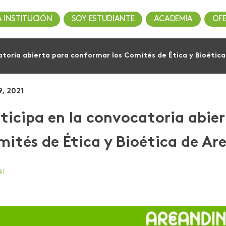
A INSTITUCIÓN
SOY ESTUDIANTE
ACADEMIA
OF
atoria abierta para conformar los Comités de Ética y Bioétic
9, 2021
ticipa en la convocatoria abie
ités de Ética y Bioética de Ar
s: