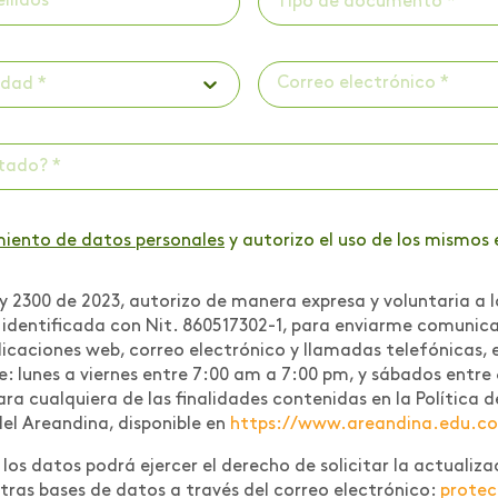
Tipo de documento *
udad *
ctado? *
miento de datos personales
y autorizo el uso de los mismos 
 2300 de 2023, autorizo de manera expresa y voluntaria a l
r identificada con Nit. 860517302-1, para enviarme comuni
icaciones web, correo electrónico y llamadas telefónicas, e
te: lunes a viernes entre 7:00 am a 7:00 pm, y sábados entre
 para cualquiera de las finalidades contenidas en la Polític
del Areandina, disponible en
https://www.areandina.edu.co/l
os datos podrá ejercer el derecho de solicitar la actualizac
tras bases de datos a través del correo electrónico:
prote