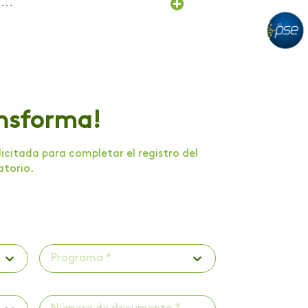
...
ansforma!
citada para completar el registro del
atorio.
Programa *