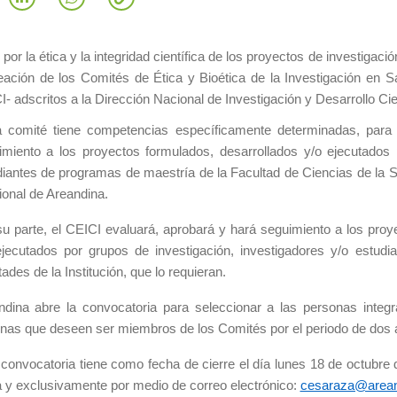
 por la ética y la integridad científica de los proyectos de investigac
eación de los Comités de Ética y Bioética de la Investigación en Sa
- adscritos a la Dirección Nacional de Investigación y Desarrollo Cien
 comité tiene competencias específicamente determinadas, para 
imiento a los proyectos formulados, desarrollados y/o ejecutados 
diantes de programas de maestría de la Facultad de Ciencias de la S
ional de Areandina.
su parte, el CEICI evaluará, aprobará y hará seguimiento a los proy
ejecutados por grupos de investigación, investigadores y/o estu
tades de la Institución, que lo requieran.
ndina abre la convocatoria para seleccionar a las personas inte
rnas que deseen ser miembros de los Comités por el periodo de dos a
 convocatoria tiene como fecha de cierre el día lunes 18 de octubre
a y exclusivamente por medio de correo electrónico:
cesaraza@arean