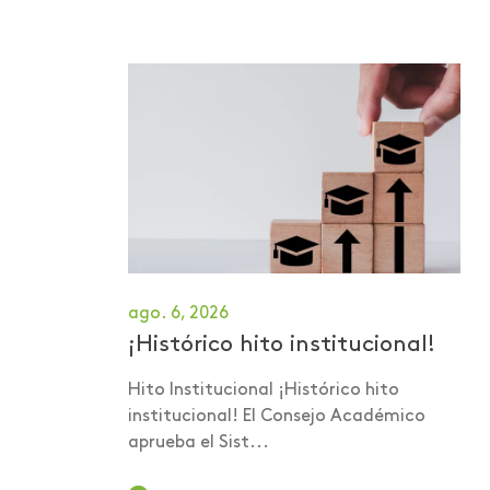
Egresados
Elecciones 2020
Emprendimiento
Encuentro de mediación
Estrabismo
Estudiantes reconocidos
Ética del cuidado y buen
ago. 6, 2026
vivir
¡Histórico hito institucional!
Eventos internacionales
Hito Institucional ¡Histórico hito
Feria emprendedores
institucional! El Consejo Académico
aprueba el Sist...
Financiera