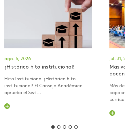
ago. 6, 2026
jul. 31, 2
¡Histórico hito institucional!
Masiva 
docent
Hito Institucional ¡Histórico hito
institucional! El Consejo Académico
Más de 6
aprueba el Sist...
capacita
currículo 