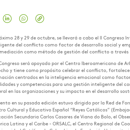
róximo 28 y 29 de octubre, se llevará a cabo el II Congreso 
ligente del conflicto como factor de desarrollo social y emp
 mediación como método de gestión del conflicto a través 
I Congreso será apoyado por el Centro Iberoamericano de Arbit
cho y tiene como propósito celebrar el conflicto, fortalec
ación centrados en la inteligencia emocional como facto
lidades y competencias para una gestión inteligente del con
ral en las organizaciones y su impacto en el desarrollo sost
vento en su pasada edición estuvo dirigido por la Red de F
ro Cultural y Educativo Español “Reyes Católicos” (Embajad
ación Secundaria Carlos Casares de Viana do Bolo, el Obser
ica Latina y el Caribe - ORSALC, el Centro Regional de Coo