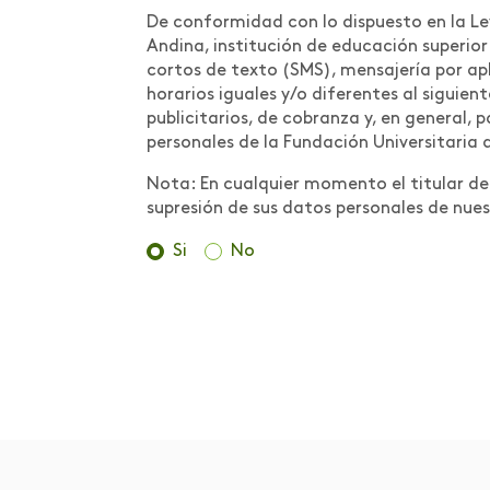
Científica:
De conformidad con lo dispuesto en la Ley
Conceptualización
Andina, institución de educación superio
cortos de texto (SMS), mensajería por apl
Medidas preventivas
horarios iguales y/o diferentes al siguien
para contrarrestar la
publicitarios, de cobranza y, en general,
propagación del COVID-
personales de la Fundación Universitaria 
19 en la comunidad
Areandina
Nota: En cualquier momento el titular de l
supresión de sus datos personales de nues
Metodologías y Buenas
Prácticas
Si
No
MOOC
Movilidad
Movilidad internacional
Muestra de trabajos de
estudiantes