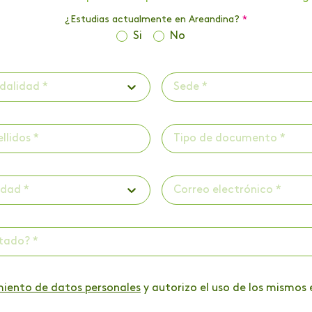
¿Estudias actualmente en Areandina?
*
Si
No
dalidad *
Sede *
Tipo de documento *
udad *
ctado? *
miento de datos personales
y autorizo el uso de los mismos 