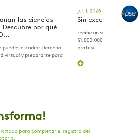
jul. 1, 2026
onan las ciencias
Sin excusas por tu 
? Descubre por qué
recibe un subsidio desde 
D...
$1.000.000 para comenzar
a puedes estudiar Derecho
profesi...
 virtual y prepararte para
...
ansforma!
citada para completar el registro del
atorio.