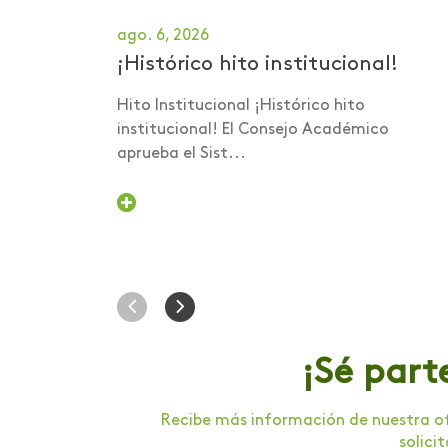
Foro internacional
ago. 6, 2026
Foro nacional de
¡Histórico hito institucional!
voluntariado
Hito Institucional ¡Histórico hito
Gastronomía
institucional! El Consejo Académico
aprueba el Sist...
Graduación
Humanismo Digital
Inducción
Institucional
Intercambio
Internacionalización
¡Sé part
Investigación
Recibe más información de nuestra of
Investigación Salud
solici