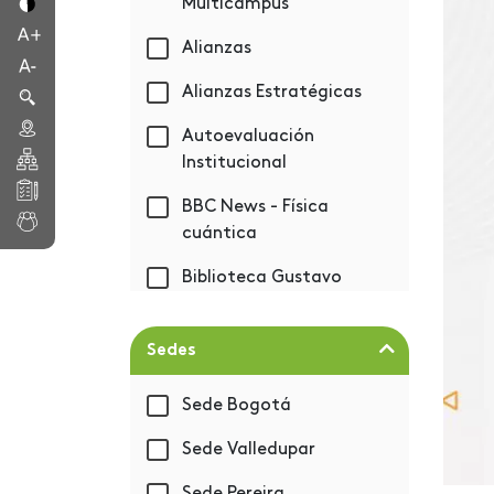
Multicampus
Alianzas
Alianzas Estratégicas
Autoevaluación
Institucional
BBC News - Física
cuántica
Biblioteca Gustavo
Eastman Vélez
Bienestar
Sedes
Bienvenida 2019-1
Sede Bogotá
BIM - Autodesk
Sede Valledupar
Capacitación