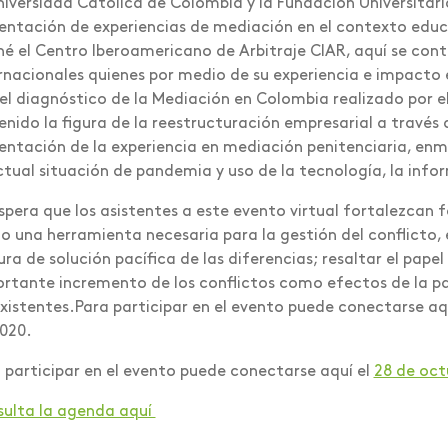
niversidad Católica de Colombia y la Fundación Universitari
entación de experiencias de mediación en el contexto educat
né el Centro Iberoamericano de Arbitraje CIAR, aquí se cont
rnacionales quienes por medio de su experiencia e impacto
el diagnóstico de la Mediación en Colombia realizado por el 
enido la figura de la reestructuración empresarial a través d
entación de la experiencia en mediación penitenciaria, enm
ctual situación de pandemia y uso de la tecnología, la inf
spera que los asistentes a este evento virtual fortalezcan
 una herramienta necesaria para la gestión del conflicto, 
ura de solución pacífica de las diferencias; resaltar el pape
rtante incremento de los conflictos como efectos de la p
xistentes.Para participar en el evento puede conectarse aqu
2020.
 participar en el evento puede conectarse aquí el
28 de oct
ulta la agenda aquí