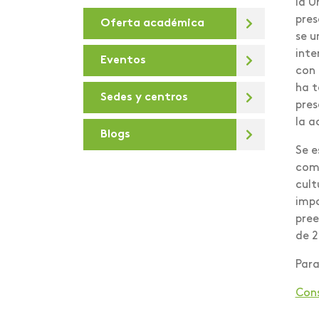
la U
pres
Oferta académica
De la U
se u
Debates virtuales
inte
Eventos
con 
Deportes
ha t
Sedes y centros
pres
Día de la sostenibilidad
la a
Blogs
Diálogos para la
Se e
Transformación Digital
como
Docentes e
cult
investigadores
impo
Areandinos presentes en
pree
la iniciativa “Covid-19
de 
crisis Colombia”
Para
educación desde lo
Cons
presencial hasta lo
virtual