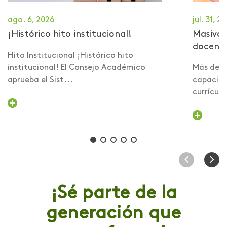
ago. 6, 2026
jul. 31, 2
¡Histórico hito institucional!
Masiva 
docent
Hito Institucional ¡Histórico hito
institucional! El Consejo Académico
Más de 6
aprueba el Sist...
capacita
currículo 
¡Sé parte de la
generación que