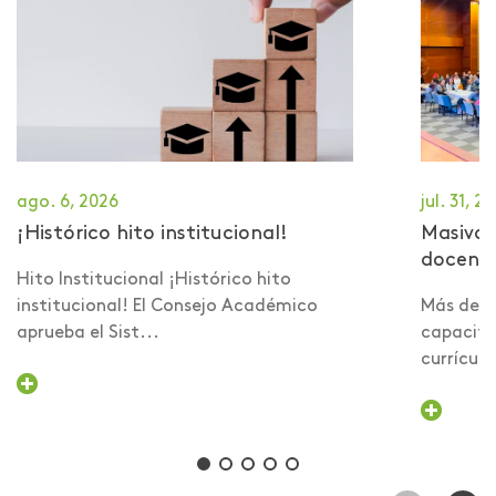
ago. 6, 2026
jul. 31, 2
¡Histórico hito institucional!
Masiva 
docent
Hito Institucional ¡Histórico hito
institucional! El Consejo Académico
Más de 6
aprueba el Sist...
capacita
currículo 