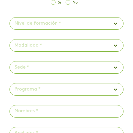
Si
No
Nivel de formación *
Modalidad *
Sede *
Programa *