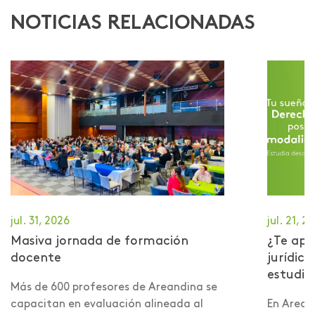
NOTICIAS RELACIONADAS
jul. 31, 2026
jul. 21, 2
Masiva jornada de formación
¿Te apa
docente
jurídic
estudiar
Más de 600 profesores de Areandina se
capacitan en evaluación alineada al
En Arean