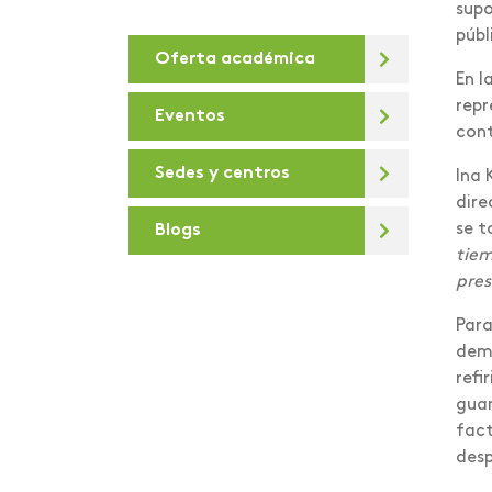
supo
Cumpleaños
públ
Oferta académica
De la U
En l
Debates virtuales
repr
Eventos
cont
Deportes
Sedes y centros
Ina 
Día de la sostenibilidad
dire
se t
Blogs
Diálogos para la
tiem
Transformación Digital
pres
Docentes e
Para
investigadores
demo
Areandinos presentes en
refi
la iniciativa “Covid-19
guan
crisis Colombia”
fact
educación desde lo
desp
presencial hasta lo