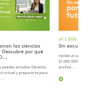
jul. 1, 2026
onan las ciencias
Sin excusas por tu 
? Descubre por qué
recibe un subsidio desde 
D...
$1.000.000 para comenzar
a puedes estudiar Derecho
profesi...
 virtual y prepararte para
...