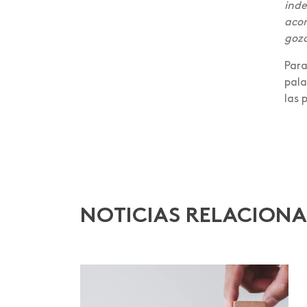
inde
Foro internacional
acor
goza
Foro nacional de
voluntariado
Para
pala
Gastronomía
las 
Graduación
Humanismo Digital
Inducción
Institucional
NOTICIAS RELACION
Intercambio
Internacionalización
Investigación