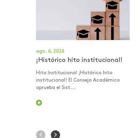
Investigación Salud
Investigaciones
Investigaciones -
Publicaciones
Investigaciones -
ago. 6, 2026
ScienceTubers
¡Histórico hito institucional!
Invitación a panel
Hito Institucional ¡Histórico hito
Lanzamiento de libro
institucional! El Consejo Académico
aprueba el Sist...
Lanzamiento de
programa
Lanzamiento programa
de acompañamiento
psicológico