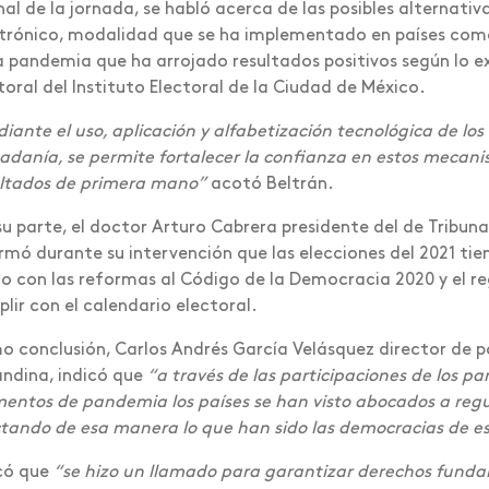
inal de la jornada, se habló acerca de las posibles alternati
trónico, modalidad que se ha implementado en países como
a pandemia que ha arrojado resultados positivos según lo ex
toral del Instituto Electoral de la Ciudad de México.
iante el uso, aplicación y alfabetización tecnológica de los
adanía, se permite fortalecer la confianza en estos mecani
ltados de primera mano”
acotó Beltrán.
su parte, el doctor Arturo Cabrera presidente del de Tribun
rmó durante su intervención que las elecciones del 2021 tie
 con las reformas al Código de la Democracia 2020 y el r
lir con el calendario electoral.
 conclusión, Carlos Andrés García Velásquez director de 
ndina, indicó que
“a través de las participaciones de los pa
ntos de pandemia los países se han visto abocados a regula
tando de esa manera lo que han sido las democracias de es
có que
“se hizo un llamado para garantizar derechos funda