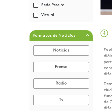
Capacitación
Sede Pereira
Centro de Graduados y
Virtual
Empleabilidad
Centros de Servicio
Universitario
Formatos de Noticias
Certificación Great
Place to Work
En e
Noticias
diál
Cocina tradicional
pert
colombiana
Prensa
cono
dife
Columna de Opinión
Radio
Demo
Comunicado Idiomas
ciud
Congreso
func
Tv
de C
Convocatoria CIVA
dife