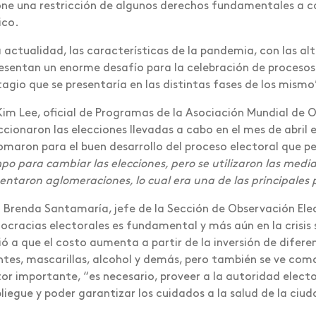
ne una restricción de algunos derechos fundamentales a c
ico.
a actualidad, las características de la pandemia, con las a
esentan un enorme desafío para la celebración de procesos 
agio que se presentaría en las distintas fases de los mismo
Kim Lee, oficial de Programas de la Asociación Mundial de 
ccionaron las elecciones llevadas a cabo en el mes de abril 
omaron para el buen desarrollo del proceso electoral que p
po para cambiar las elecciones, pero se utilizaron las medi
entaron aglomeraciones, lo cual era una de las principales
 Brenda Santamaría, jefe de la Sección de Observación Elect
cracias electorales es fundamental y más aún en la crisis
rió a que el costo aumenta a partir de la inversión de dif
tes, mascarillas, alcohol y demás, pero también se ve como 
or importante, “es necesario, proveer a la autoridad elector
liegue y poder garantizar los cuidados a la salud de la ci