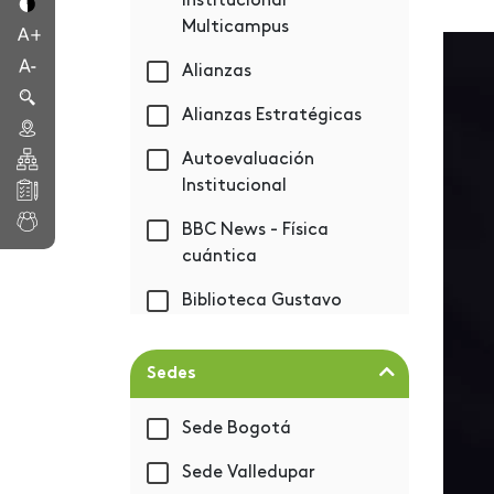
Institucional
Multicampus
Alianzas
Alianzas Estratégicas
Autoevaluación
Institucional
BBC News - Física
cuántica
Biblioteca Gustavo
Eastman Vélez
Bienestar
Sedes
Bienvenida 2019-1
Sede Bogotá
BIM - Autodesk
Sede Valledupar