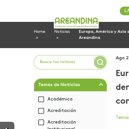
L
Home
Noticias
Europa, América y Asia 
Areandina
Ago 2
Eur
Temas de Noticias
dem
Académica
co
Acreditación
Tema
Acreditación