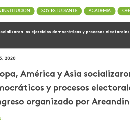
A INSTITUCIÓN
SOY ESTUDIANTE
ACADEMIA
OF
socializaron los ejercicios democráticos y procesos electorale
5, 2020
opa, América y Asia socializaron
ocráticos y procesos electoral
ngreso organizado por Areandi
s: