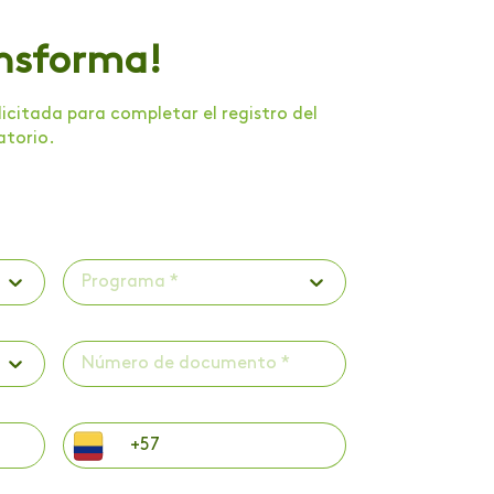
ansforma!
citada para completar el registro del
atorio.
Programa *