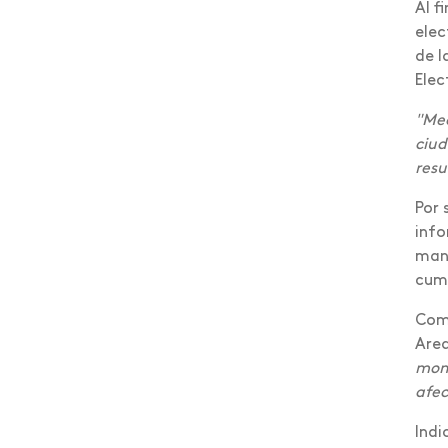
Al f
virtual
elec
Egresados
de l
Elec
Elecciones 2020
"Med
Emprendimiento
ciud
resu
Encuentro de mediación
Por 
Estrabismo
info
Estudiantes reconocidos
mano
cump
Ética del cuidado y buen
vivir
Como
Area
Eventos internacionales
mome
afec
Feria emprendedores
Indi
Financiera