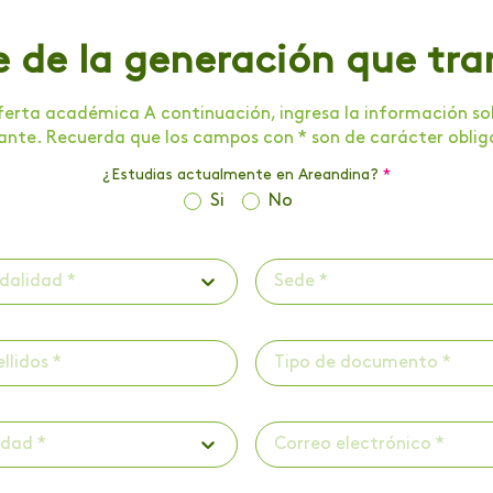
e de la generación que tr
erta académica A continuación, ingresa la información soli
tante. Recuerda que los campos con * son de carácter oblig
¿Estudias actualmente en Areandina?
*
Si
No
dalidad *
Sede *
Tipo de documento *
udad *