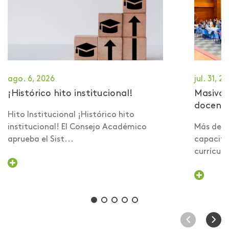
ago. 6, 2026
jul. 31, 2
¡Histórico hito institucional!
Masiva 
docent
Hito Institucional ¡Histórico hito
institucional! El Consejo Académico
Más de 6
aprueba el Sist...
capacita
currículo 