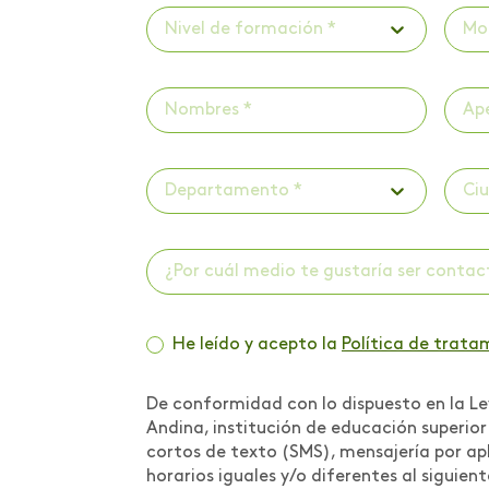
Nivel de formación *
Mo
Investigaciones
Investigaciones -
Publicaciones
Investigaciones -
ScienceTubers
Departamento *
Ci
Invitación a panel
Lanzamiento de libro
¿Por cuál medio te gustaría ser conta
Lanzamiento de
programa
He leído y acepto la
Política de trata
Lanzamiento programa
de acompañamiento
De conformidad con lo dispuesto en la Ley
psicológico
Andina, institución de educación superio
cortos de texto (SMS), mensajería por apl
Libro Iniciación
horarios iguales y/o diferentes al siguien