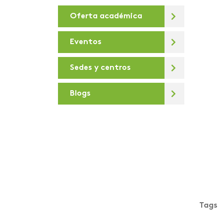
Oferta académica
De la U
Debates virtuales
Eventos
Deportes
Sedes y centros
Día de la sostenibilidad
Blogs
Diálogos para la
Transformación Digital
Docentes e
investigadores
Areandinos presentes en
la iniciativa “Covid-19
crisis Colombia”
educación desde lo
Tags
presencial hasta lo
virtual