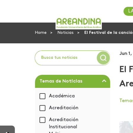
L
Home
Noticias
El Festival de la canci
Jun 1,
El 
Temas de Noticias
Ar
Académica
Tema
Acreditación
Acreditación
Institucional