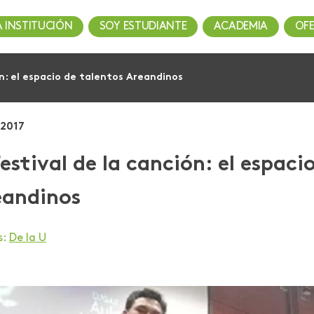
A INSTITUCIÓN
SOY ESTUDIANTE
ACADEMIA
OF
ón: el espacio de talentos Areandinos
 2017
Festival de la canción: el espaci
eandinos
s:
De la U