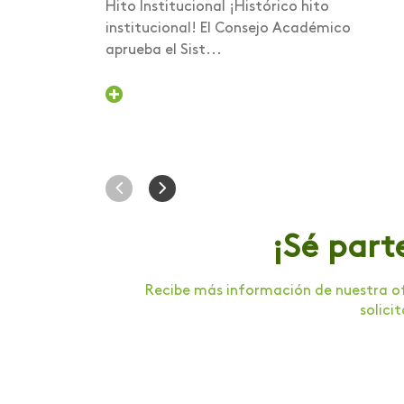
Hito Institucional ¡Histórico hito
Foro internacional
institucional! El Consejo Académico
Foro nacional de
aprueba el Sist...
voluntariado
Gastronomía
Graduación
Humanismo Digital
Inducción
¡Sé part
Institucional
Intercambio
Recibe más información de nuestra of
solici
Internacionalización
Investigación
Investigación Salud