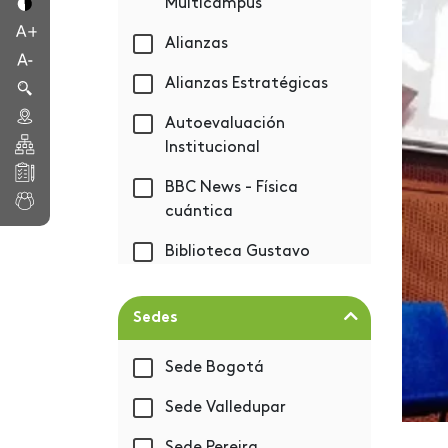
Multicampus
Alianzas
Alianzas Estratégicas
Autoevaluación
Institucional
BBC News - Física
cuántica
Biblioteca Gustavo
Eastman Vélez
Bienestar
Sedes
Bienvenida 2019-1
Sede Bogotá
BIM - Autodesk
Sede Valledupar
Capacitación