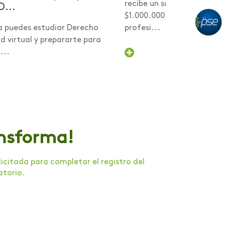
recibe un subsidio desde 
D...
$1.000.000 para comenzar
a puedes estudiar Derecho
profesi...
 virtual y prepararte para
...
ansforma!
citada para completar el registro del
atorio.