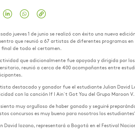
asado jueves 1 de junio se realizó con éxito una nueva edició
entro que reunió a 67 artistas de diferentes programas en su
 final de todo el certamen.
ctividad que adicionalmente fue apoyada y dirigida por lo
ersitario, reunió a cerca de 400 acompañantes entre estudi
icipantes.
rtista destacado y ganador fue el estudiante Julian David
icidad con la canción If I Ain´t Got You del Grupo Maroon V.
siento muy orgulloso de haber ganado y seguiré preparánd
stos concursos es muy bueno para nosotros los estudiantes”
an David lozano, representará a Bogotá en el Festival Nacio