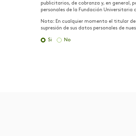
Científica:
publicitarios, de cobranza y, en general,
Conceptualización
personales de la Fundación Universitaria 
Medidas preventivas
Nota: En cualquier momento el titular de l
para contrarrestar la
supresión de sus datos personales de nues
propagación del COVID-
Si
No
19 en la comunidad
Areandina
Metodologías y Buenas
Prácticas
MOOC
Movilidad
Movilidad internacional
Muestra de trabajos de
estudiantes