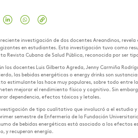
reciente investigación de dos docentes Areandinos, revela 
gizantes en estudiantes. Esta investigación tuvo como resul
sta Revista Cubana de Salud Pública, reconocida por ser ti
n los docentes Luis Gilberto Agreda, Jenny Carmiña Rodrí
ierdo, las bebidas energéticas o energy drinks son sustanci
to estimulante las hace muy populares, sobre todo entre los 
eten mejorar el rendimiento físico y cognitivo. Sin embar
rar dependencia, efectos tóxicos y letales.
nvestigación de tipo cualitativo que involucró a el estudio 
primer semestre de Enfermería de la Fundación Universitaria 
umo de bebidas energéticas está asociado a los efectos est
o, y recuperan energía.