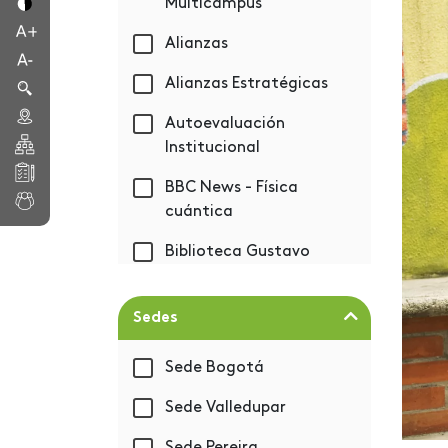
Multicampus
Alianzas
Alianzas Estratégicas
Autoevaluación
Institucional
BBC News - Física
cuántica
Biblioteca Gustavo
Eastman Vélez
Bienestar
Sedes
Bienvenida 2019-1
Sede Bogotá
BIM - Autodesk
Sede Valledupar
Capacitación