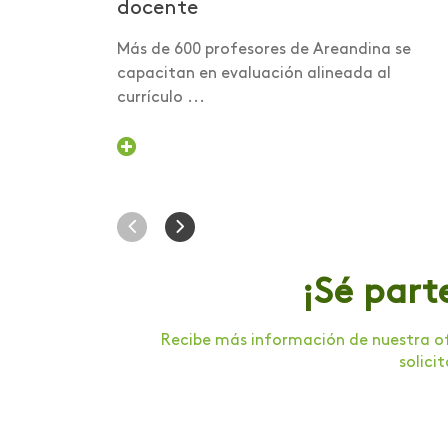
docente
Foro internacional
Más de 600 profesores de Areandina se
Foro nacional de
capacitan en evaluación alineada al
voluntariado
currículo ...
Gastronomía
Graduación
Humanismo Digital
Inducción
Institucional
¡Sé part
Intercambio
Recibe más información de nuestra of
Internacionalización
solici
Investigación
Investigación Salud