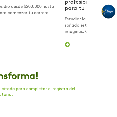
profesional inicie c
bsidio desde $500.000 hasta
para tu futuro...
para comenzar tu carrera
Estudiar la carrera que si
soñado está más cerca de
imaginas. Con el...
ansforma!
citada para completar el registro del
atorio.