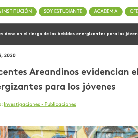
A INSTITUCIÓN
SOY ESTUDIANTE
ACADEMIA
OF
idencian el riesgo de las bebidas energizantes para los jóve
3, 2020
entes Areandinos evidencian el 
rgizantes para los jóvenes
s:
Investigaciones - Publicaciones