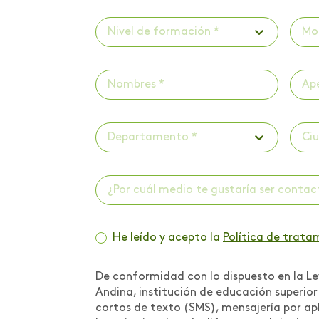
Investigaciones
Nivel de formación *
Mo
Investigaciones -
Publicaciones
Investigaciones -
ScienceTubers
Departamento *
Ci
Invitación a panel
Lanzamiento de libro
¿Por cuál medio te gustaría ser conta
Lanzamiento de
programa
He leído y acepto la
Política de trata
Lanzamiento programa
de acompañamiento
psicológico
De conformidad con lo dispuesto en la Ley
Andina, institución de educación superio
Libro Iniciación
cortos de texto (SMS), mensajería por apl