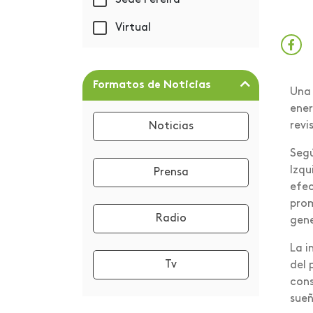
Sede Pereira
Centro de Graduados y
Virtual
Empleabilidad
Centros de Servicio
Universitario
Formatos de Noticias
Una 
Certificación Great
ener
Place to Work
revi
Noticias
Cocina tradicional
Segú
colombiana
Izqu
Prensa
efec
Columna de Opinión
prom
Radio
gene
Comunicado Idiomas
La i
Congreso
Tv
del 
Convocatoria CIVA
cons
sueñ
Cumpleaños