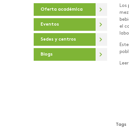
Los 
Oferta académica
De la U
mezc
bebi
Debates virtuales
Eventos
el c
Deportes
labo
Sedes y centros
Día de la sostenibilidad
Este
pobl
Blogs
Diálogos para la
Transformación Digital
Leer
Docentes e
investigadores
Areandinos presentes en
la iniciativa “Covid-19
crisis Colombia”
educación desde lo
presencial hasta lo
Tags
virtual