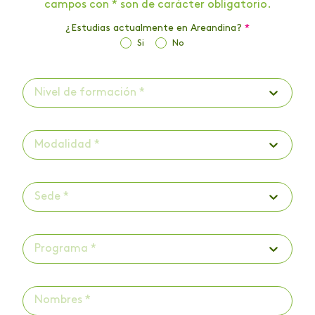
campos con * son de carácter obligatorio.
¿Estudias actualmente en Areandina?
*
Si
No
Nivel de formación *
Modalidad *
Sede *
Programa *