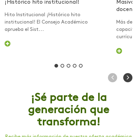
¡Histórico hito institucional!
Masiva 
docent
Hito Institucional ¡Histórico hito
institucional! El Consejo Académico
Más de 6
aprueba el Sist...
capacita
currículo 
¡Sé parte de la
generación que
transforma!