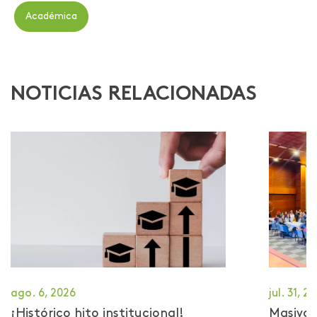
Académica
NOTICIAS RELACIONADAS
ago. 6, 2026
jul. 31, 2
¡Histórico hito institucional!
Masiva 