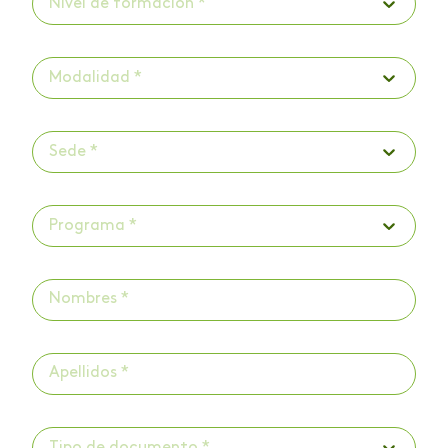
Nivel de formación *
Modalidad *
Sede *
Programa *
Tipo de documento *