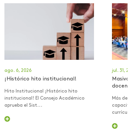
ago. 6, 2026
jul. 31, 2
¡Histórico hito institucional!
Masiva 
docent
Hito Institucional ¡Histórico hito
institucional! El Consejo Académico
Más de 6
aprueba el Sist...
capacita
currículo 