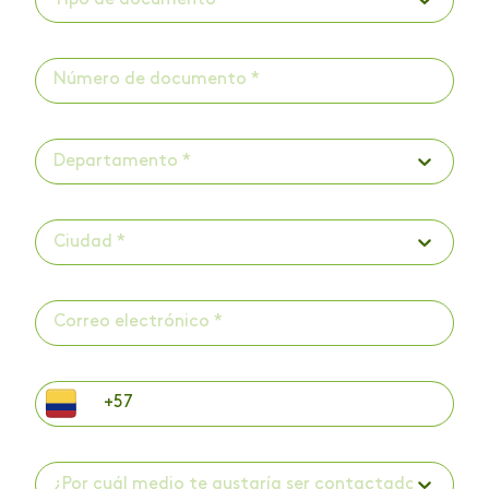
Departamento *
Ciudad *
¿Por cuál medio te gustaría ser contactado? *