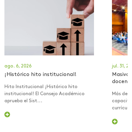
ago. 6, 2026
jul. 31, 2
¡Histórico hito institucional!
Masiva 
docent
Hito Institucional ¡Histórico hito
institucional! El Consejo Académico
Más de 6
aprueba el Sist...
capacita
currículo 