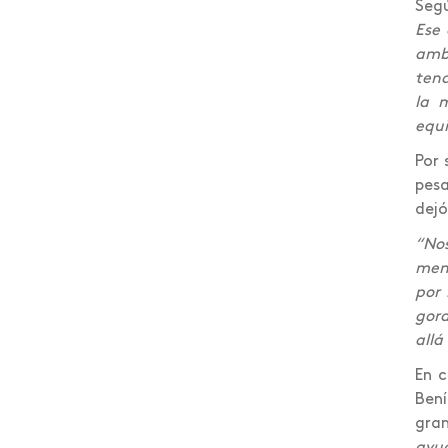
Segú
Ese 
Egresados
amb
Elecciones 2020
tend
la 
Emprendimiento
equi
Encuentro de mediación
Por 
pesa
Estrabismo
dejó
Estudiantes reconocidos
“Nos
ment
Ética del cuidado y buen
por 
vivir
gord
Eventos internacionales
allá
En c
Feria emprendedores
Bení
Financiera
gra
ayud