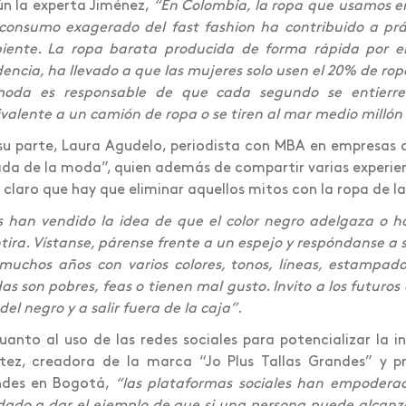
n la experta Jiménez,
“En Colombia, la ropa que usamos en
consumo exagerado del fast fashion ha contribuido a pr
iente. La ropa barata producida de forma rápida por 
encia, ha llevado a que las mujeres solo usen el 20% de rop
moda es responsable de que cada segundo se entierre
valente a un camión de ropa o se tiren al mar medio millón
su parte, Laura Agudelo, periodista con MBA en empresas 
da de la moda”, quien además de compartir varias experien
 claro que hay que eliminar aquellos mitos con la ropa de l
 han vendido la idea de que el color negro adelgaza o h
ira. Vístanse, párense frente a un espejo y respóndanse a s
muchos años con varios colores, tonos, líneas, estampad
as son pobres, feas o tienen mal gusto. Invito a los futuro
 del negro y a salir fuera de la caja”
.
uanto al uso de las redes sociales para potencializar la i
tez, creadora de la marca “Jo Plus Tallas Grandes” y 
ndes en Bogotá,
“las plataformas sociales han empodera
ado a dar el ejemplo de que si una persona puede alcanz