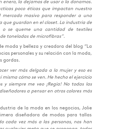
 enero, la dejamos de usar o la donamos.
ácticas poco éticas que impactan nuestro
el mercado masivo para responder a una
a que guardan en el closet. La industria de
 o se queme una cantidad de textiles
 de toneladas de microfibras”
.
de moda y belleza y creadora del blog “La
cias personales y su relación con la moda,
as gordas.
acer ver más delgada a la mujer y eso es
í misma cómo se ven. He hecho el ejercicio
os y siempre me veo ¡Regia! No todas las
s diseñadores a pensar en otros colores más
ndustria de la moda en los negocios, Jolie
primera diseñadora de modas para tallas
do cada vez más a las personas, nos han
ar cualquier meta que se proponga, todos