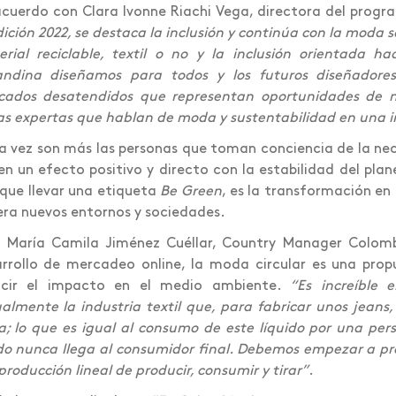
cuerdo con Clara Ivonne Riachi Vega, directora del prog
dición 2022, se destaca la inclusión y continúa con la moda
rial reciclable, textil o no y la inclusión orientada h
andina diseñamos para todos y los futuros diseñadore
cados desatendidos que representan oportunidades de 
as expertas que hablan de moda y sustentabilidad en una i
 vez son más las personas que toman conciencia de la nec
en un efecto positivo y directo con la estabilidad del pl
 que llevar una etiqueta
Be Green
, es la transformación en
ra nuevos entornos y sociedades.
a María Camila Jiménez Cuéllar, Country Manager Colomb
rrollo de mercadeo online, la moda circular es una prop
ucir el impacto en el medio ambiente.
“Es increíble 
almente la industria textil que, para fabricar unos jeans, 
; lo que es igual al consumo de este líquido por una per
o nunca llega al consumidor final. Debemos empezar a p
producción lineal de producir, consumir y tirar”
.