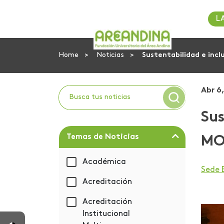
L
Home
Noticias
Sustentabilidad e inc
Abr 6
Sus
Temas de Noticias
MO
Académica
Sede
Acreditación
Acreditación
Institucional