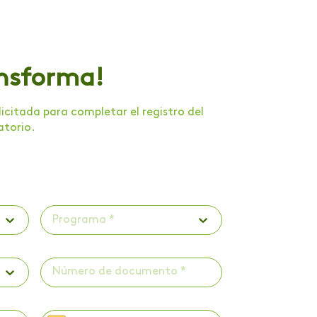
ansforma!
citada para completar el registro del
atorio.
Programa *