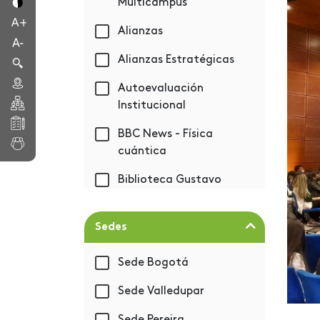
Multicampus
Alianzas
Alianzas Estratégicas
Autoevaluación
Institucional
BBC News - Física
cuántica
Biblioteca Gustavo
Eastman Vélez
Bienestar
Sedes
Bienvenida 2019-1
Sede Bogotá
BIM - Autodesk
Sede Valledupar
Capacitación