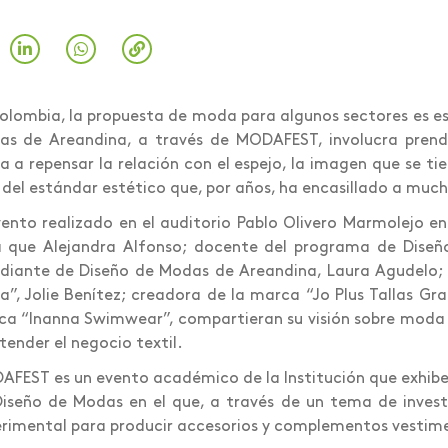
olombia, la propuesta de moda para algunos sectores es es
s de Areandina, a través de MODAFEST, involucra prendas 
ta a repensar la relación con el espejo, la imagen que se ti
r del estándar estético que, por años, ha encasillado a muc
vento realizado en el auditorio Pablo Olivero Marmolejo e
a que Alejandra Alfonso; docente del programa de Diseñ
diante de Diseño de Modas de Areandina, Laura Agudelo;
”, Jolie Benítez; creadora de la marca “Jo Plus Tallas Gr
a “Inanna Swimwear”, compartieran su visión sobre moda 
tender el negocio textil.
FEST es un evento académico de la Institución que exhibe
iseño de Modas en el que, a través de un tema de inves
rimental para producir accesorios y complementos vestime