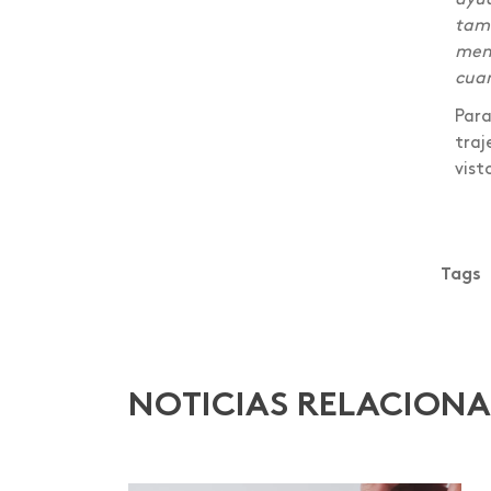
Foro internacional
tamb
mens
Foro nacional de
cuan
voluntariado
Para
Gastronomía
traj
vist
Graduación
Humanismo Digital
Inducción
Tags
Institucional
Intercambio
Internacionalización
NOTICIAS RELACION
Investigación
Investigación Salud