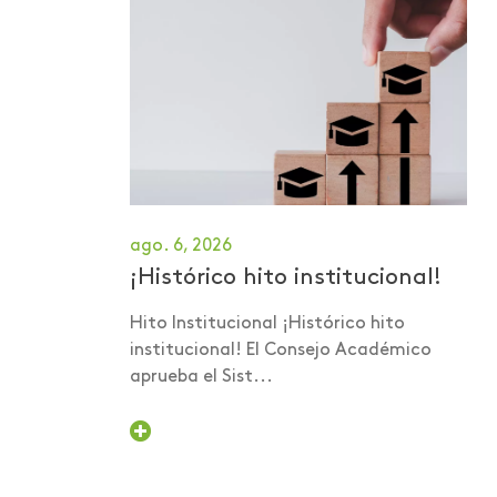
Investigaciones
Investigaciones -
Publicaciones
Investigaciones -
ScienceTubers
Invitación a panel
ago. 6, 2026
Lanzamiento de libro
¡Histórico hito institucional!
Lanzamiento de
Hito Institucional ¡Histórico hito
programa
institucional! El Consejo Académico
aprueba el Sist...
Lanzamiento programa
de acompañamiento
psicológico
Libro Iniciación