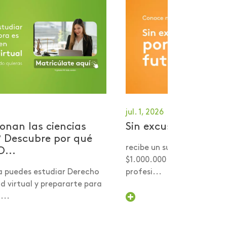
jul. 1, 2026
onan las ciencias
Sin excusas por tu 
? Descubre por qué
recibe un subsidio desde 
D...
$1.000.000 para comenzar
a puedes estudiar Derecho
profesi...
 virtual y prepararte para
...