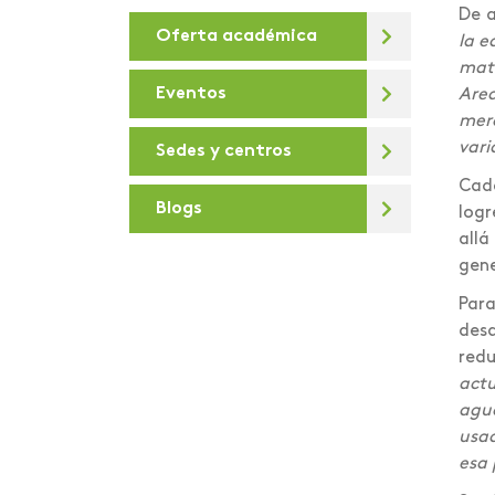
De a
Oferta académica
De la U
la e
mate
Debates virtuales
Eventos
Are
mer
Deportes
vari
Sedes y centros
Día de la sostenibilidad
Cada
Blogs
logr
Diálogos para la
allá
Transformación Digital
gene
Docentes e
Par
investigadores
desa
Areandinos presentes en
red
la iniciativa “Covid-19
actu
crisis Colombia”
agua
usad
educación desde lo
esa 
presencial hasta lo
virtual