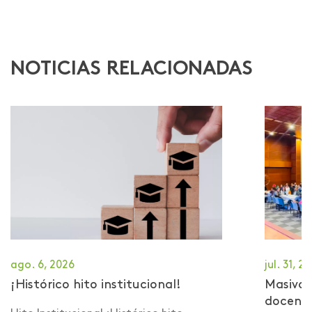
NOTICIAS RELACIONADAS
ago. 6, 2026
jul. 31, 2
¡Histórico hito institucional!
Masiva 
docent