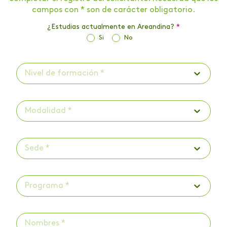
campos con * son de carácter obligatorio.
¿Estudias actualmente en Areandina?
*
Si
No
Nivel de formación *
Modalidad *
Sede *
Programa *