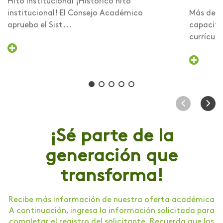
Hito Institucional ¡Histórico hito
institucional! El Consejo Académico
Más de 6
aprueba el Sist...
capacita
currículo 
¡Sé parte de la
generación que
transforma!
Recibe más información de nuestra oferta académica
A continuación, ingresa la información solicitada para
completar el registro del solicitante. Recuerda que los