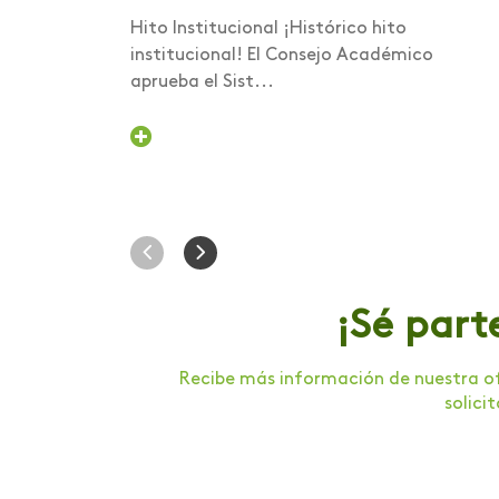
Foro internacional
Hito Institucional ¡Histórico hito
institucional! El Consejo Académico
Foro nacional de
aprueba el Sist...
voluntariado
Gastronomía
Graduación
Humanismo Digital
Inducción
Institucional
¡Sé part
Intercambio
Recibe más información de nuestra of
Internacionalización
solici
Investigación
Investigación Salud