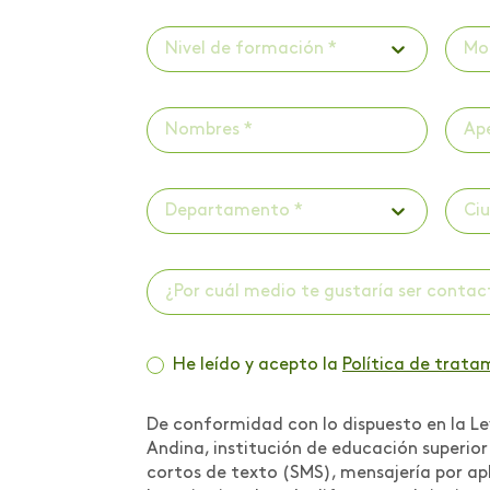
Investigaciones
Nivel de formación *
Mo
Investigaciones -
Publicaciones
Investigaciones -
ScienceTubers
Departamento *
Ci
Invitación a panel
Lanzamiento de libro
¿Por cuál medio te gustaría ser conta
Lanzamiento de
programa
He leído y acepto la
Política de trata
Lanzamiento programa
de acompañamiento
psicológico
De conformidad con lo dispuesto en la Ley
Andina, institución de educación superio
Libro Iniciación
cortos de texto (SMS), mensajería por apl