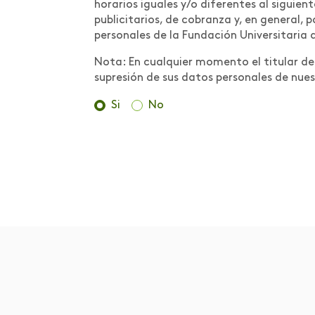
Científica:
horarios iguales y/o diferentes al siguien
Conceptualización
publicitarios, de cobranza y, en general,
personales de la Fundación Universitaria 
Medidas preventivas
Nota: En cualquier momento el titular de l
para contrarrestar la
supresión de sus datos personales de nues
propagación del COVID-
19 en la comunidad
Si
No
Areandina
Metodologías y Buenas
Prácticas
MOOC
Movilidad
Movilidad internacional
Muestra de trabajos de
estudiantes