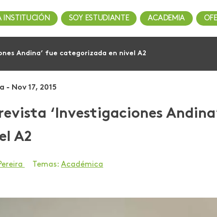
A INSTITUCIÓN
SOY ESTUDIANTE
ACADEMIA
OF
iones Andina’ fue categorizada en nivel A2
a - Nov 17, 2015
revista ‘Investigaciones Andina
el A2
Pereira
Temas:
Académica