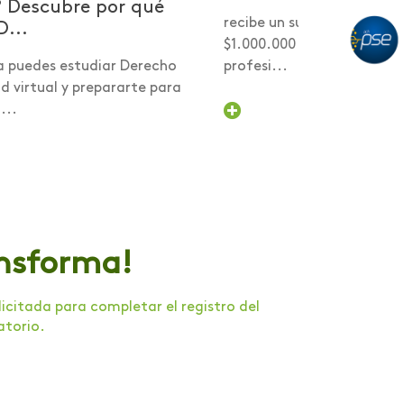
? Descubre por qué
recibe un subsidio desde 
D...
$1.000.000 para comenzar
a puedes estudiar Derecho
profesi...
 virtual y prepararte para
...
ansforma!
citada para completar el registro del
atorio.