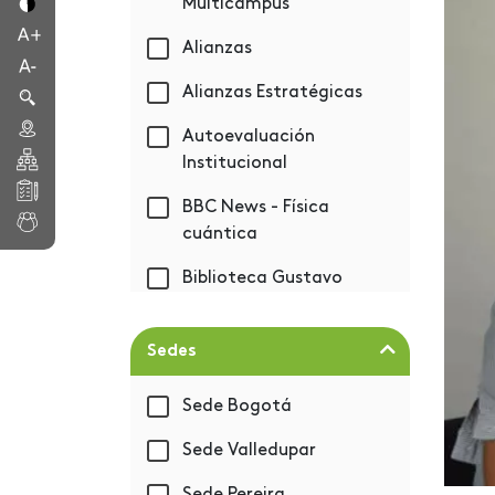
Multicampus
Alianzas
Alianzas Estratégicas
Autoevaluación
Institucional
BBC News - Física
cuántica
Biblioteca Gustavo
Eastman Vélez
Bienestar
Sedes
Bienvenida 2019-1
Sede Bogotá
BIM - Autodesk
Sede Valledupar
Capacitación