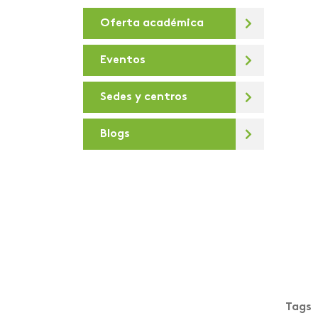
Oferta académica
De la U
Debates virtuales
Eventos
Deportes
Sedes y centros
Día de la sostenibilidad
Blogs
Diálogos para la
Transformación Digital
Docentes e
investigadores
Areandinos presentes en
la iniciativa “Covid-19
crisis Colombia”
educación desde lo
presencial hasta lo
Tags
virtual