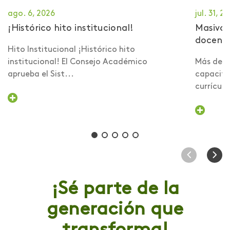
ago. 6, 2026
jul. 31, 2
¡Histórico hito institucional!
Masiva 
docent
Hito Institucional ¡Histórico hito
institucional! El Consejo Académico
Más de 6
aprueba el Sist...
capacita
currículo 
¡Sé parte de la
generación que