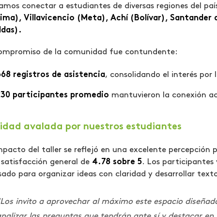
amos conectar a estudiantes de diversas regiones del pa
ima), Villavicencio (Meta), Achí (Bolívar), Santander
ldas).
compromiso de la comunidad fue contundente:
68 registros de asistencia
, consolidando el interés por
230 participantes promedio
mantuvieron la conexión acti
idad avalada por nuestros estudiantes
mpacto del taller se reflejó en una excelente percepción 
satisfacción general de
4.78 sobre 5
. Los participantes 
ado para organizar ideas con claridad y desarrollar text
Los invito a aprovechar al máximo este espacio diseñado
nalizar las preguntas que tendrán ante sí y destacar e