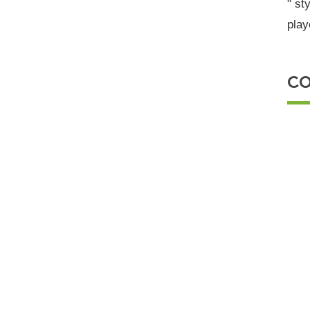
" st
Foro internacional
play
Foro nacional de
voluntariado
Gastronomía
CO
Graduación
Humanismo Digital
Inducción
Institucional
Intercambio
Internacionalización
Investigación
Investigación Salud