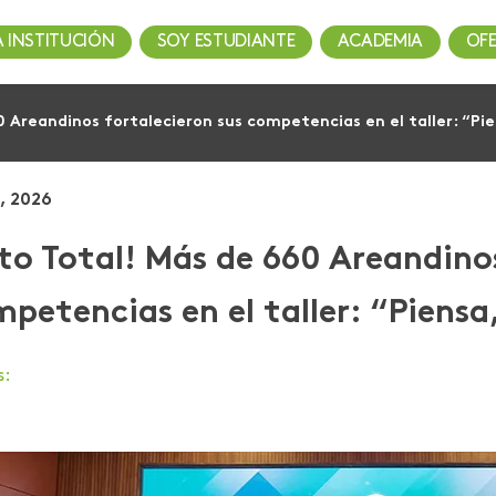
A INSTITUCIÓN
SOY ESTUDIANTE
ACADEMIA
OF
0 Areandinos fortalecieron sus competencias en el taller: “Pie
, 2026
to Total! Más de 660 Areandinos
petencias en el taller: “Piensa,
s: