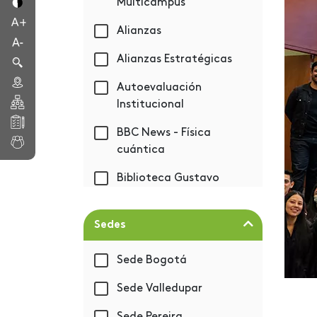
Multicampus
Alianzas
Alianzas Estratégicas
Autoevaluación
Institucional
BBC News - Física
cuántica
Biblioteca Gustavo
Eastman Vélez
Bienestar
Sedes
Bienvenida 2019-1
Sede Bogotá
BIM - Autodesk
Sede Valledupar
Capacitación