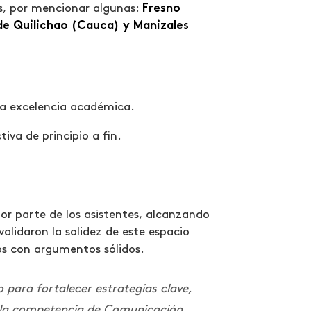
ís, por mencionar algunas:
Fresno
 de Quilichao (Cauca) y Manizales
 la excelencia académica.
va de principio a fin.
por parte de los asistentes, alcanzando
validaron la solidez de este espacio
os con argumentos sólidos.
 para fortalecer estrategias clave,
n la competencia de Comunicación