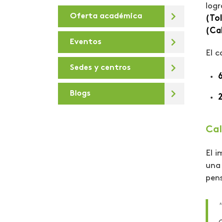
logr
Oferta académica
De la U
(Tol
(Ca
Debates virtuales
Eventos
El 
Deportes
Sedes y centros
6
Día de la sostenibilidad
Blogs
Diálogos para la
Transformación Digital
Cal
Docentes e
investigadores
Areandinos presentes en
El i
la iniciativa “Covid-19
una 
crisis Colombia”
pens
educación desde lo
"
presencial hasta lo
virtual
a