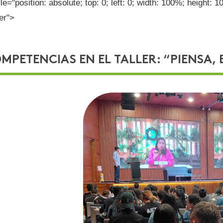
yle="position: absolute; top: 0; left: 0; width: 100%; height: 
er">
MPETENCIAS EN EL TALLER: “PIENSA, 