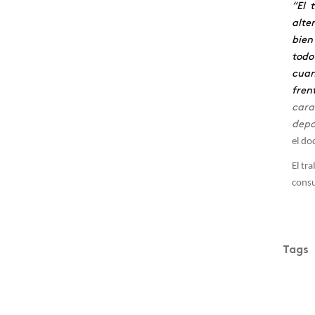
“El 
alte
Egresados
bien
Elecciones 2020
todo
cuan
Emprendimiento
fren
cara
Encuentro de mediación
depo
Estrabismo
el do
Estudiantes reconocidos
El tr
consu
Ética del cuidado y buen
vivir
Eventos internacionales
Tags
Feria emprendedores
Financiera