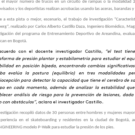
 el mayor número de trucos en un circuito de rampas o la modalidad
visados y los deportistas realizan acrobacias usando las aceras, barandas y
e a esta pista o mejor, escenario, el trabajo de investigación “Característ
rg”, realizado por Carlos Alberto Castillo Daza, Ingeniero Biomédico, Mag
tigación del programa de Entrenamiento Deportivo de Areandina, evaluaro
ican en Bogotá.
cuerdo con el docente investigador Castillo,
“el test tie
aforma de presión plantar y estabilometría para estudiar el equil
bilidad en posición bípeda, encontrando cambios significativos
ba evalúa la postura (equilibrio) en tres modalidades perif
iocepción para detectar la capacidad que tiene el cerebro de sab
po en cada momento, además de analizar la estabilidad que 
blecer análisis de riesgo para la prevención de lesiones, dada
o con obstáculos”
, aclara el investigador Castillo.
vestigación recopiló datos de 30 personas entre hombres y mujeres mayo
xperiencia en el skateboarding y residentes en la ciudad de Bogotá,
GINEERING modelo P-Walk para estudiar la presión de los pies.