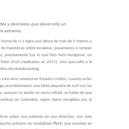
ades y destrezas que desarrolla un
te extremo.
forma de U y logra una altura de más de 5 metros y
po de maniobras sobre escaleras, pasamanos o rampas
so, precisamente fue lo que hizo Yuto Horigome, un
Tokio 2020 (realizados en 2021), sino que saltó a la
plina del skateboarding.
a a los años sesenta en Estados Unidos, cuando se les
luego acondicionaron una tabla pequeña de surf con las
y, aunque no existe un censo oficial, se habla de que
ractican en Colombia, según datos recogidos por la
obras sobre una patineta en una dirección, son solo
 deporte extremo en modalidad
Park;
que consiste en