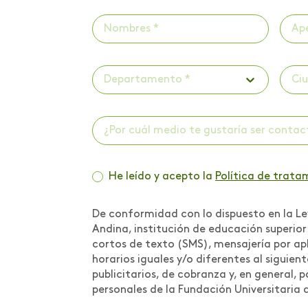
Científica:
Conceptualización
Medidas preventivas
para contrarrestar la
propagación del COVID-
Departamento *
Ci
19 en la comunidad
Areandina
¿Por cuál medio te gustaría ser conta
Metodologías y Buenas
Prácticas
He leído y acepto la
Política de trata
MOOC
Movilidad
De conformidad con lo dispuesto en la Ley
Andina, institución de educación superio
Movilidad internacional
cortos de texto (SMS), mensajería por apl
horarios iguales y/o diferentes al siguien
Muestra de trabajos de
publicitarios, de cobranza y, en general,
estudiantes
personales de la Fundación Universitaria 