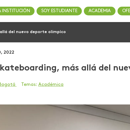
A INSTITUCIÓN
SOY ESTUDIANTE
ACADEMIA
OF
allá del nuevo deporte olímpico
0, 2022
skateboarding, más allá del nu
 Bogotá
Temas:
Académica