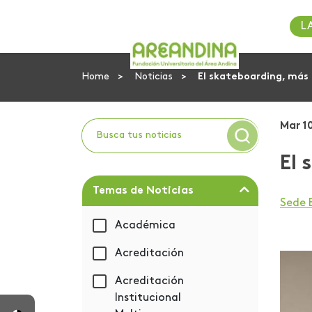
L
Home
Noticias
El skateboarding, más 
Mar 1
El 
Temas de Noticias
Sede
Académica
Acreditación
Acreditación
Institucional