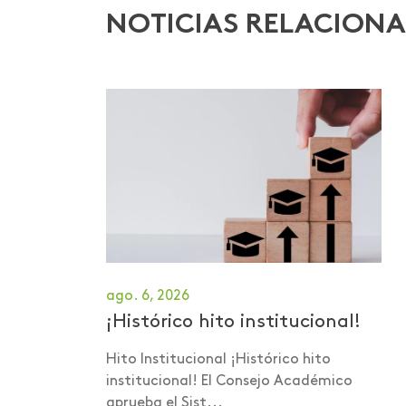
Foro internacional
NOTICIAS RELACION
Foro nacional de
voluntariado
Gastronomía
Graduación
Humanismo Digital
Inducción
Institucional
Intercambio
ago. 6, 2026
¡Histórico hito institucional!
Internacionalización
Investigación
Hito Institucional ¡Histórico hito
institucional! El Consejo Académico
Investigación Salud
aprueba el Sist...