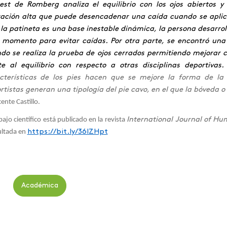
test de Romberg analiza el equilibrio con los ojos abiertos 
ración alta que puede desencadenar una caída cuando se aplica
 la patineta es una base inestable dinámica, la persona desarrol
 momento para evitar caídas. Por otra parte, se encontró una m
do se realiza la prueba de ojos cerrados permitiendo mejorar 
te al equilibrio con respecto a otras disciplinas deportiva
cterísticas de los pies hacen que se mejore la forma de la 
rtistas generan una tipología del pie cavo, en el que la bóveda o
cente Castillo.
abajo científico está publicado en la revista
International Journal of H
ltada en
https://bit.ly/36IZHpt
Académica