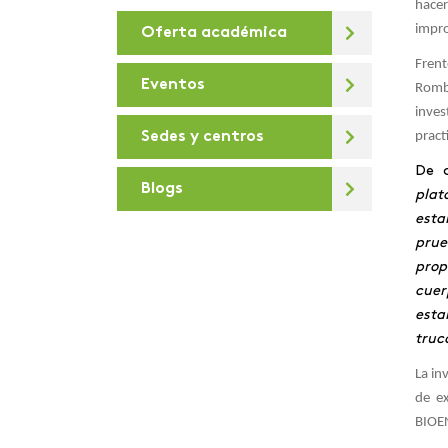
hacer
impro
Oferta académica
De la U
Frent
Debates virtuales
Eventos
Rombe
inves
Deportes
Sedes y centros
pract
Día de la sostenibilidad
De a
Blogs
Diálogos para la
plat
Transformación Digital
esta
prue
Docentes e
prop
investigadores
cuer
Areandinos presentes en
esta
la iniciativa “Covid-19
truc
crisis Colombia”
La in
educación desde lo
de e
presencial hasta lo
BIOEN
virtual