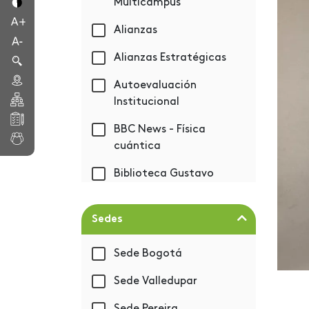
Multicampus
Alianzas
Alianzas Estratégicas
Autoevaluación
Institucional
BBC News - Física
cuántica
Biblioteca Gustavo
Eastman Vélez
Bienestar
Sedes
Bienvenida 2019-1
Sede Bogotá
BIM - Autodesk
Sede Valledupar
Capacitación