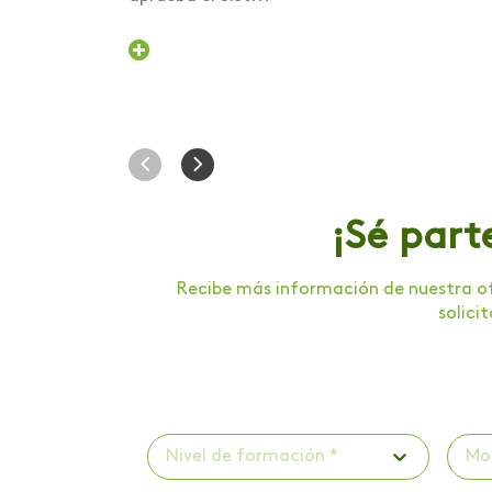
Investigaciones
Investigaciones -
Publicaciones
Investigaciones -
ScienceTubers
Invitación a panel
¡Sé part
Lanzamiento de libro
Recibe más información de nuestra of
Lanzamiento de
solici
programa
Lanzamiento programa
de acompañamiento
psicológico
Nivel de formación *
Mo
Libro Iniciación