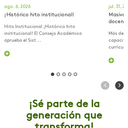
ago. 6, 2026
jul. 31, 2
¡Histórico hito institucional!
Masiva 
docent
Hito Institucional ¡Histórico hito
institucional! El Consejo Académico
Más de 6
aprueba el Sist...
capacita
currículo 
¡Sé parte de la
generación que
transforma!