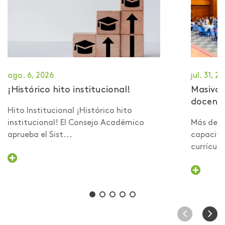
ago. 6, 2026
jul. 31, 2
¡Histórico hito institucional!
Masiva 
docent
Hito Institucional ¡Histórico hito
institucional! El Consejo Académico
Más de 6
aprueba el Sist...
capacita
currículo 