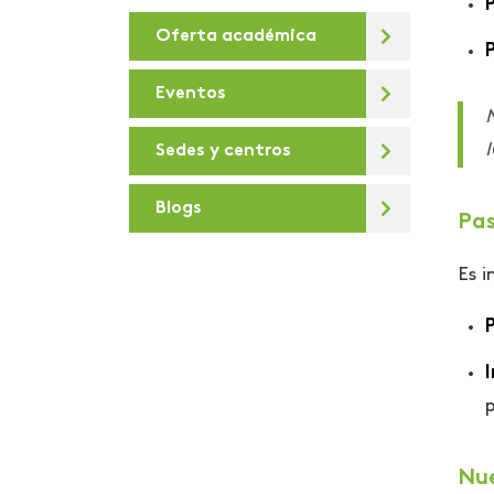
Oferta académica
De la U
Debates virtuales
Eventos
N
Deportes
I
Sedes y centros
Día de la sostenibilidad
Blogs
Diálogos para la
Pas
Transformación Digital
Es i
Docentes e
investigadores
P
Areandinos presentes en
la iniciativa “Covid-19
I
crisis Colombia”
educación desde lo
presencial hasta lo
Nue
virtual