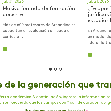
jul. 31, 2026
jul. 21, 2026
Masiva jornada de formación
¿Te apasi
docente
jurídicas
estudiar 
Más de 600 profesores de Areandina se
capacitan en evaluación alineada al
En Areandin
currículo ...
en modalidad
liderar la tra
e de la generación que tr
erta académica A continuación, ingresa la información soli
tante. Recuerda que los campos con * son de carácter oblig
¿Estudias actualmente en Areandina?
*