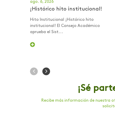
ago. 6, 2026
Investigaciones
¡Histórico hito institucional!
Investigaciones -
Hito Institucional ¡Histórico hito
Publicaciones
institucional! El Consejo Académico
aprueba el Sist...
Investigaciones -
ScienceTubers
Invitación a panel
Lanzamiento de libro
Lanzamiento de
programa
¡Sé part
Lanzamiento programa
de acompañamiento
psicológico
Recibe más información de nuestra of
solici
Libro Iniciación