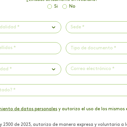
Si
No
dalidad *
Sede *
Tipo de documento *
udad *
ctado? *
miento de datos personales
y autorizo el uso de los mismos 
 2300 de 2023, autorizo de manera expresa y voluntaria a l