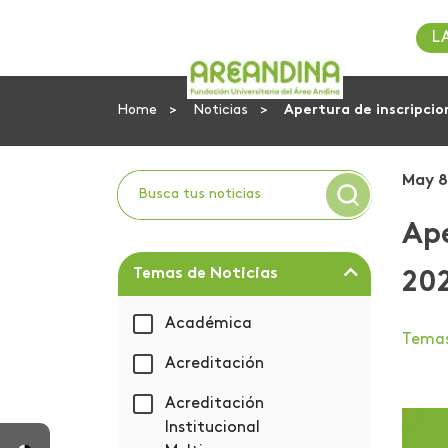
L
Home
Noticias
Apertura de inscripci
May 8
Ape
Temas de Noticias
20
Académica
Tema
Acreditación
Acreditación
Institucional