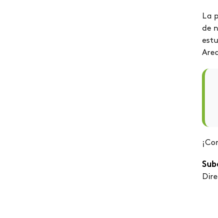
La p
Egresados
de n
Elecciones 2020
estu
Are
Emprendimiento
Encuentro de mediación
Estrabismo
Estudiantes reconocidos
Ética del cuidado y buen
¡Con
vivir
Sub
Eventos internacionales
Dir
Feria emprendedores
Financiera