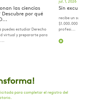
jul. 1, 2026
onan las ciencias
Sin excusas por tu 
? Descubre por qué
recibe un subsidio desde 
D...
$1.000.000 para comenzar
a puedes estudiar Derecho
profesi...
 virtual y prepararte para
...
ansforma!
citada para completar el registro del
atorio.