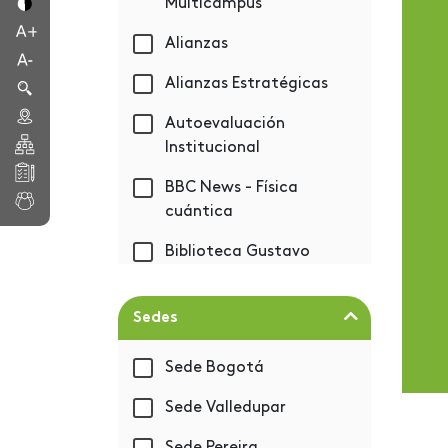
Multicampus
Alianzas
Alianzas Estratégicas
Autoevaluación
Institucional
BBC News - Física
cuántica
Biblioteca Gustavo
Eastman Vélez
Bienestar
Sedes
Bienvenida 2019-1
Sede Bogotá
BIM - Autodesk
Sede Valledupar
Capacitación