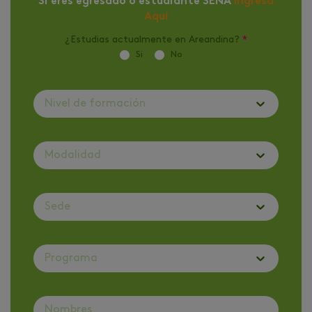
Si eres egresado o estudiante SENA
Ingresa
Aquí
¿Estudias actualmente en Areandina?
*
Si
No
Nivel de formación
Modalidad
Sede
Programa