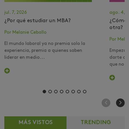
jul. 7, 2026
ago. 4, 
¿Por qué estudiar un MBA?
​¿Cómo 
otra?
Por Melanie Ceballo
Por Mela
El mundo laboral ya no premia solo la
experiencia, premia a quienes saben
Empezar 
liderar en medio...
darte cu
que no er
MÁS VISTOS
TRENDING