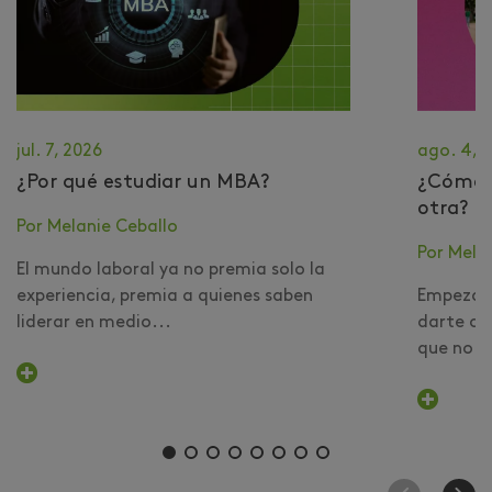
jul. 7, 2026
ago. 4, 
¿Por qué estudiar un MBA?
​¿Cómo 
otra?
Por Melanie Ceballo
Por Mela
El mundo laboral ya no premia solo la
experiencia, premia a quienes saben
Empezar 
liderar en medio...
darte cu
que no er