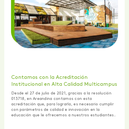
Contamos con la Certificación
Internacional QS Stars
Otro punto muy importante que debes tener en
cuenta cuando hablamos de
Areandina
, es que
contamos con la Certificación Internacional QS Stars
que evalúa los siguientes aspectos como:
Enseñanza.
Desarrollo académico.
Empleabilidad.
Aprendizaje en línea o a distancia.
Innovación.