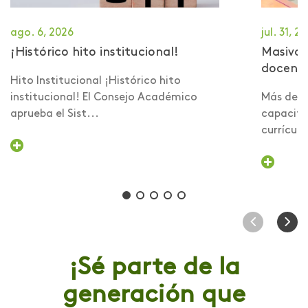
ago. 6, 2026
jul. 31, 2
¡Histórico hito institucional!
Masiva 
docent
Hito Institucional ¡Histórico hito
institucional! El Consejo Académico
Más de 6
aprueba el Sist...
capacita
currículo 
¡Sé parte de la
generación que