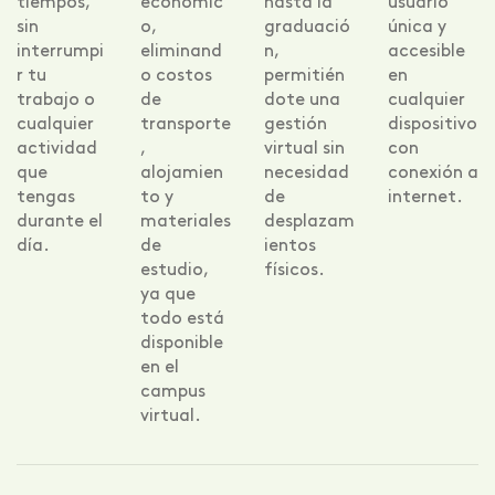
tiempos,
económic
hasta la
usuario
sin
o,
graduació
única y
interrumpi
eliminand
n,
accesible
r tu
o costos
permitién
en
trabajo o
de
dote una
cualquier
cualquier
transporte
gestión
dispositivo
actividad
,
virtual sin
con
que
alojamien
necesidad
conexión a
tengas
to y
de
internet.
durante el
materiales
desplazam
día.
de
ientos
estudio,
físicos.
ya que
todo está
disponible
en el
campus
virtual.