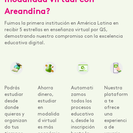
modalidad virtual con
Areandina?
Fuimos la primera institución en América Latina en
recibir 5 estrellas en enseñanza virtual por QS,
demostrando nuestro compromiso con la excelencia
educativa digital.
Podrás
Ahorra
Automati
Nuestra
estudiar
dinero,
zamos
plataform
desde
estudiar
todos los
a te
donde
en
procesos
ofrece
quieras y
modalida
educativo
una
organizan
d virtual
s, desde la
experienci
do tus
es más
inscripción
a de