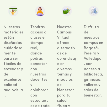
Nuestros
Tendrás
Nuestro
Disfruta
materiales
acceso a
Campus
de
están
clases en
Virtual
nuestros
diseñados
tiempo
ofrece
campus en
cuidadosa
real,
alternativ
Bogotá,
mente
donde
as de
Pereira y
para ser
podrás
aprendizaj
Valledupar
fáciles de
conectar
e en
, con
entender y
con
diversos
acceso a
de
nuestros
temas y
biblioteca,
excelente
docentes
módulos
gimnasio,
calidad
y
de
talleres y
audiovisua
colaborar
bienestar
salas de
l.
con
para tu
bienestar.
estudiant
salud
es de todo
física y