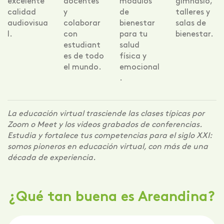
excelente
docentes
módulos
gimnasio,
calidad
y
de
talleres y
audiovisua
colaborar
bienestar
salas de
l.
con
para tu
bienestar.
estudiant
salud
es de todo
física y
el mundo.
emocional
.
La educación virtual trasciende las clases típicas por
Zoom o Meet y los videos grabados de conferencias.
Estudia y fortalece tus competencias para el siglo XXI:
somos pioneros en educación virtual, con más de una
década de experiencia.
¿Qué tan buena es Areandina?