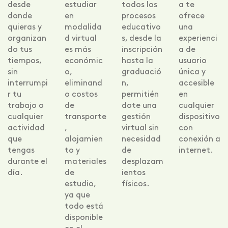
desde
estudiar
todos los
a te
donde
en
procesos
ofrece
quieras y
modalida
educativo
una
organizan
d virtual
s, desde la
experienci
do tus
es más
inscripción
a de
tiempos,
económic
hasta la
usuario
sin
o,
graduació
única y
interrumpi
eliminand
n,
accesible
r tu
o costos
permitién
en
trabajo o
de
dote una
cualquier
cualquier
transporte
gestión
dispositivo
actividad
,
virtual sin
con
que
alojamien
necesidad
conexión a
tengas
to y
de
internet.
durante el
materiales
desplazam
día.
de
ientos
estudio,
físicos.
ya que
todo está
disponible