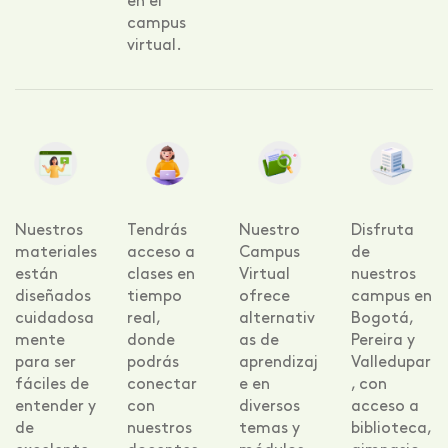
en el
campus
virtual.
Nuestros
Tendrás
Nuestro
Disfruta
materiales
acceso a
Campus
de
están
clases en
Virtual
nuestros
diseñados
tiempo
ofrece
campus en
cuidadosa
real,
alternativ
Bogotá,
mente
donde
as de
Pereira y
para ser
podrás
aprendizaj
Valledupar
fáciles de
conectar
e en
, con
entender y
con
diversos
acceso a
de
nuestros
temas y
biblioteca,